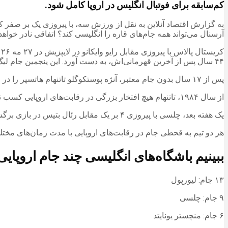
کم‌سابقه برای فوتبال انگلیس در اروپا کامل شود.
آرسنال می‌تواند همه جام‌های قاره را انگلیسی کند؟ اتفاقی نادر خواهد 
۴۴ سال پس از آخرین قهرمانی‌اش، به دست آورد. این پنجمین جام لیگ اروپا برای اونای امری بود؛ بیش از هر مربی دیگری در تاریخ این رقابت‌ها.
پس از ۱۷ سال بدون جام معتبر، آنژه پوستکوگلو تاتنهام هاتسپر را در ۲۱ مه ۲۰۲۴ در بیلبائو با شکست دادن دیگر تیم لیگ برتری، منچستریونایتد، به قهرمانی لیگ اروپا در فصل ۲۰۲۴-۲۰۲۵ رساند.
از سال ۱۹۸۴، تاتنهام هیچ افتخار بزرگی در رقابت‌های اروپایی کسب نکرده بود و ۴۰ سال و ۳۶۳ روز پیش، قبل از پیروزی مقابل منچستریونایتد، جام یوفا را با هدایت کیت بورکینشاو فتح کرد.
یک هفته بعد، چلسی با پیروزی ۴ بر یک مقابل رئال بتیس در بازی برگشت، قهرمان لیگ کنفرانس شد. این اولین جام اروپایی آنها در ۴ سال گذشته بود.
هر دو تیم به قحطی جام در رقابت‌های اروپایی با مدت زمان‌های مختلف پ
ببینیم باشگاه‌های انگلیسی چند جام اروپایی ب
۱۳ جام: لیورپول
۹ جام: چلسی
۶ جام: منچستر یونایتد