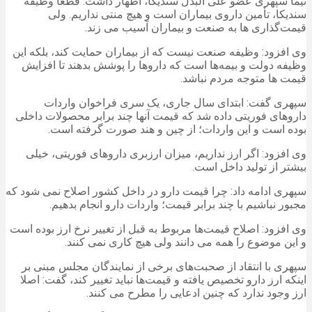
نیما سپهری عضو علی البدل سندیکا، اظهار داشت: قطعا وظیفه
سندیکا، تأمین داروی بیماران است و هیچ منتی نداریم. ولی
قیمت‌گذاری ها به صنعت و بیماران آسیب می زند.
وی افزود: وظیفه صنعت نیست که از بیماران حمایت کند، بلکه این
وظیفه دولت و بیمه‌ها است که داروها را پوشش بدهند تا افزایش
قیمت ها متوجه مردم نباشد.
سپهری گفت: ابتدای سال جاری، یک سری فراخوان واردات
داروهای فوریتی داده شد که قیمت آنها چند برابر محصولات داخلی
بوده است و این واردات؛ از چین و هند صورت گرفته است.
وی افزود: اگر ارز نداریم، میزان ارزبری داروهای فوریتی، خیلی
بیشتر از تولید داخل است.
سپهری ادامه داد: چرا قیمت دارو در داخل کشور اصلاح نمی شود که
مجبور نباشیم با چند برابر قیمت؛ واردات دارو انجام بدهیم.
وی افزود: اصلاح قیمت‌ها مربوط به قبل از تغییر نرخ ارز بوده است
و این موضوع را همه می دانند ولی هیچ کاری نمی کنند.
سپهری با انتقاد از صحبت‌های برخی از نمایندگان مجلس مبنی بر
اینکه ارز دارو تخصیص یافته و قیمت‌ها نباید تغییر کند، گفت: اصلا
ارز وجود ندارد که چنین ادعایی را مطرح می کنند.