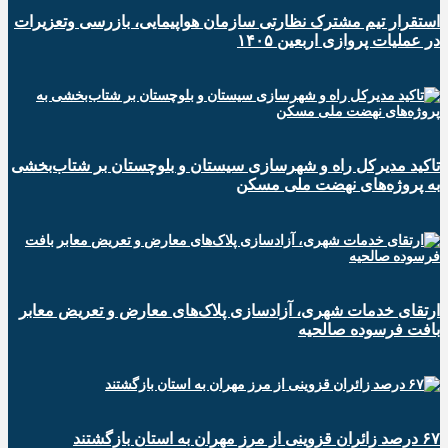
استقرار تیم مشترک نظارتی سازمان هواپیمایی، بازرسی وتعزیرات
در عملیات پروازی اربعین ۱۴۰۵
تاکید مدیرکل راه و شهرسازی سیستان و بلوچستان بر شتاب‌بخشی
به پروژه‌های نهضت ملی مسکن
ارتقای خدمات شهری، آزادسازی پلاک‌های معارض و تعریض معابر
بافت فرسوده صالحیه
۶۷ درصد زائران قزوینی از مرز مهران به استان بازگشتند