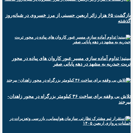
️بازگشت ۶۵ هزار زائر اربعین حسینی از مرز خسروی در شبانه‌روز
گذشته
ببینید| تداوم آماده سازی مسیر عبور کاروان های پیاده در محور
تربت حیدریه به مشهد در دهه پایانی صفر
تلاش بی وقفه برای ساخت ۳۶ کیلومتر بزرگراه در محور زاهدان-
بیرجند