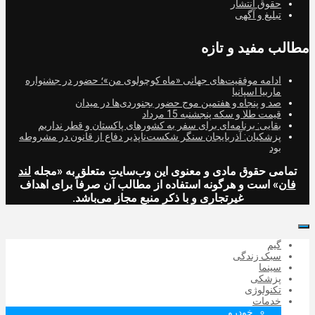
حقوق انتشار
تبلیغ و آگهی
مطالب مفید و تازه
ادامه موفقیت‌های جهانی «ماه کوچولوی من»؛ حضور در جشنواره
ماربیا اسپانیا
صد و پنجاه و هفتمین موج حضور بجنوردی‌ها در میدان
قیمت طلا و سکه پنجشنبه 15 مرداد
بقایی: برنامه‌ای برای سفر به کشورهای پاکستان و قطر نداریم
پزشکیان: آذربایجان سنگر شکست‌ناپذیر دفاع از قانون در مشروطه
بود
تمامی حقوق مادی و معنوی این وب‌سایت متعلق به «مجله
لند
فان
» است و هرگونه استفاده از مطالب آن صرفاً برای اهداف
غیرتجاری و با ذکر منبع مجاز می‌باشد.
گیم
سبک زندگی
سینما
پزشکی
تکنولوژی
خدمات
خودرو