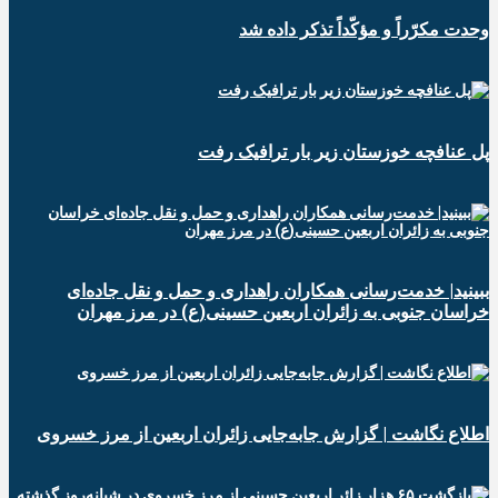
وحدت مکرّراً و مؤکّداً تذکر داده شد
پل عنافچه خوزستان زیر بار ترافیک رفت
ببینید| خدمت‌رسانی همکاران راهداری و حمل و نقل جاده‌ای
خراسان جنوبی به زائران اربعین حسینی(ع) در مرز مهران
️اطلاع نگاشت | گزارش جابه‌جایی زائران اربعین از مرز خسروی