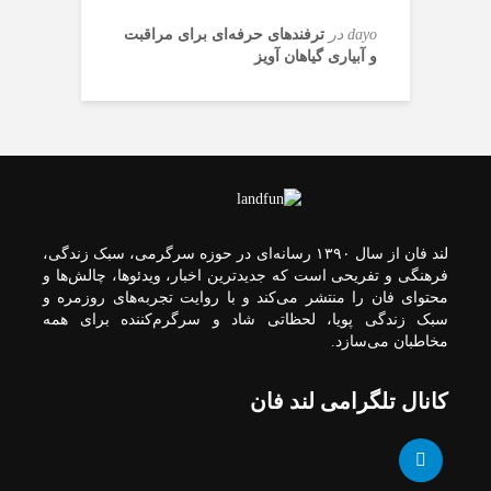
رئیس شورای هماهنگی
در مشارکت را برای همه
dayo
در
ترفندهای حرفه‌ای برای مراقبت
باز بگذارید؛ آنتن را فقط
تبلیغات اسلامی در پیامی
و آبیاری گیاهان آویز
برای کارهای خوب!
روز خبرنگار را تبریک
گفت
رونمایی خودرو IM LS9
توسط نیکا موتور ،
لوکس ترین شاسی بلند
امیر ابوترابی: خبرنگاران
EREV در ایران
زمینه‌ساز تقویت بصیرت
لند فان از سال ۱۳۹۰ رسانه‌ای در حوزه سرگرمی، سبک زندگی،
عمومی جامعه هستند
فرهنگی و تفریحی است که جدیدترین اخبار، ویدئوها، چالش‌ها و
فروش کوییک S سایپا از
محتوای فان را منتشر می‌کند و با روایت تجربه‌های روزمره و
امروز آغاز شد؛ جزئیات
سبک زندگی پویا، لحظاتی شاد و سرگرم‌کننده برای همه
ثبت‌نام و شرایط
مخاطبان می‌سازد.
حسین پاکدل پس از ۳
کانال تلگرامی لند فان
دهه به اجرا بازمی‌گردد؛
آغاز دوباره «هزار
خبرنگاران رزمندگانی
داستان»
هستند که مأموریت‌شان
دفاع از اقتدار فرهنگی
ملت است