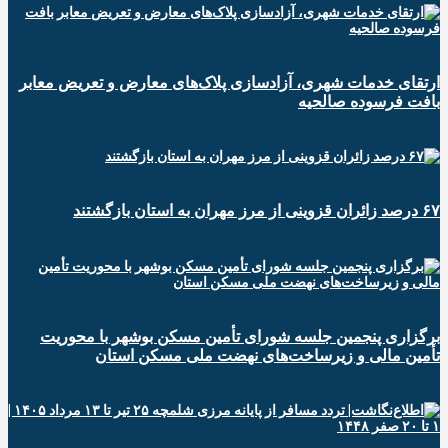
ارتقای خدمات شهری، آزادسازی پلاک‌های معارض و تعریض معابر
بافت فرسوده صالحیه
۶۷ درصد زائران قزوینی از مرز مهران به استان بازگشتند
برگزاری پنجمین جلسه شورای تأمین مسکن بوشهر با محوریت
تأمین مالی و زیرساخت‌های نهضت ملی مسکن استان