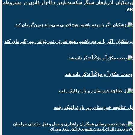
پزشکیان: آذربایجان سنگر شکست‌ناپذیر دفاع از قانون در مشروطه
بود
پزشکیان: اگر با مردم باشیم، هیچ قدرتی نمی‌تواند زمین‌گیرمان کند
وحدت مکرّراً و مؤکّداً تذکر داده شد
پل عنافچه خوزستان زیر بار ترافیک رفت