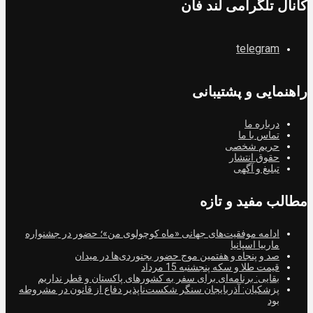
کانال تلگرامی لند فان
telegram
راهنمایی و پشتیبانی
درباره ما
تماس با ما
حریم شخصی
حقوق انتشار
تبلیغ و آگهی
مطالب مفید و تازه
ادامه موفقیت‌های جهانی «ماه کوچولوی من»؛ حضور در جشنواره
ماربیا اسپانیا
صد و پنجاه و هفتمین موج حضور بجنوردی‌ها در میدان
قیمت طلا و سکه پنجشنبه 15 مرداد
بقایی: برنامه‌ای برای سفر به کشورهای پاکستان و قطر نداریم
پزشکیان: آذربایجان سنگر شکست‌ناپذیر دفاع از قانون در مشروطه
بود