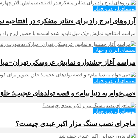
سینمای ایران و جهان
آرزوهای ایرج راد برای «تئاتر متفکر» در افتتاحیه 
مراسم افتتاحیه نمایش «یک فیل ناپدید شده است» با حضور ایرج راد با
سینمای ایران و جهان
مراسم آغاز جشنواره نمایش عروسکی تهران–مبا
سینمای ایران و جهان
«می‌خوام به دنیا بیام» و قصه تولدهای عجیب؛ خ
سینمای ایران و جهان
ماجرای نصب سنگ مزار اکبر عبدی چیست؟