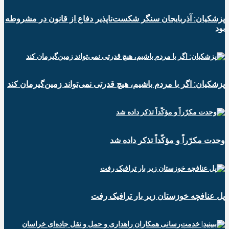
پزشکیان: آذربایجان سنگر شکست‌ناپذیر دفاع از قانون در مشروطه
بود
پزشکیان: اگر با مردم باشیم، هیچ قدرتی نمی‌تواند زمین‌گیرمان کند
وحدت مکرّراً و مؤکّداً تذکر داده شد
پل عنافچه خوزستان زیر بار ترافیک رفت