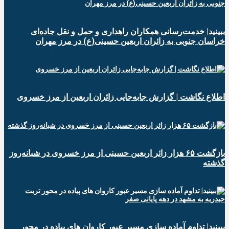
ببینید| خدمت‌رسانی همکاران راهداری و حمل و نقل جاده‌ای
خراسان جنوبی به زائران اربعین حسینی(ع) در مرز مهران
️اطلاع نگاشت | گزارش جابه‌جایی زائران اربعین از مرز خسروی
️بازگشت ۶۵ هزار زائر اربعین حسینی از مرز خسروی در شبانه‌روز
گذشته
ببینید| تداوم آماده سازی مسیر عبور کاروان های پیاده در محور