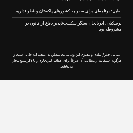
۶۷ درصد زائران قزوینی
از مرز مهران به استان
بقایی: برنامه‌ای برای سفر به کشورهای پاکستان و قطر نداریم
بازگشتند
پزشکیان: آذربایجان سنگر شکست‌ناپذیر دفاع از قانون در
مشروطه بود
️اطلاع نگاشت | گزارش
برگزاری پنجمین جلسه
شورای تأمین مسکن
جابه‌جایی زائران اربعین
تمامی حقوق مادی و معنوی این وب‌سایت متعلق به «مجله
لند فان
» است و
از مرز خسروی
بوشهر با محوریت تأمین
هرگونه استفاده از مطالب آن صرفاً برای اهداف غیرتجاری و با ذکر منبع مجاز
مالی و زیرساخت‌های
می‌باشد.
نهضت ملی مسکن
استان
اطلاع‌نگاشت| تردد
مسافر از پایانه‌ مرزی
شلمچه ۲۵ تیر تا ۱۳
مرداد ۱۴۰۵ | ۱ تا ۲۰
صفر ۱۴۴۸