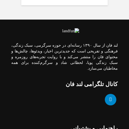
پایانی صفر
قیمت طلا و سکه
پنجشنبه 15 مرداد
تلاش بی وقفه برای
ساخت ۳۶ کیلومتر
بقایی: برنامه‌ای برای
لند فان از سال ۱۳۹۰ رسانه‌ای در حوزه سرگرمی، سبک زندگی،
سفر به کشورهای
بزرگراه در محور زاهدان-
فرهنگی و تفریحی است که جدیدترین اخبار، ویدئوها، چالش‌ها و
بیرجند
پاکستان و قطر نداریم
محتوای فان را منتشر می‌کند و با روایت تجربه‌های روزمره و
سبک زندگی پویا، لحظاتی شاد و سرگرم‌کننده برای همه
مخاطبان می‌سازد.
کانال تلگرامی لند فان
پزشکیان: آذربایجان
استقرار تیم مشترک
نظارتی سازمان
سنگر شکست‌ناپذیر دفاع
هواپیمایی، بازرسی
از قانون در مشروطه بود
وتعزیرات در عملیات
پروازی اربعین ۱۴۰۵
راهنمایی و پشتیبانی