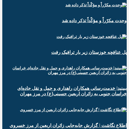
وحدت مکرّراً و مؤکّداً تذکر داده شد
پل عنافچه خوزستان زیر بار ترافیک رفت
ببینید| خدمت‌رسانی همکاران راهداری و حمل و نقل جاده‌ای
خراسان جنوبی به زائران اربعین حسینی(ع) در مرز مهران
️اطلاع نگاشت | گزارش جابه‌جایی زائران اربعین از مرز خسروی