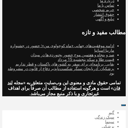
درباره ما
تماس با ما
حریم شخصی
حقوق انتشار
تبلیغ و آگهی
مطالب مفید و تازه
ادامه موفقیت‌های جهانی «ماه کوچولوی من»؛ حضور در جشنواره
ماربیا اسپانیا
صد و پنجاه و هفتمین موج حضور بجنوردی‌ها در میدان
قیمت طلا و سکه پنجشنبه 15 مرداد
بقایی: برنامه‌ای برای سفر به کشورهای پاکستان و قطر نداریم
پزشکیان: آذربایجان سنگر شکست‌ناپذیر دفاع از قانون در مشروطه
بود
تمامی حقوق مادی و معنوی این وب‌سایت متعلق به «مجله
لند
فان
» است و هرگونه استفاده از مطالب آن صرفاً برای اهداف
غیرتجاری و با ذکر منبع مجاز می‌باشد.
گیم
سبک زندگی
سینما
پزشکی