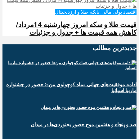
اقتصاد پولی مالی: بانک، طلا و ارزدیجیتال‌
قیمت طلا و سکه امروز چهارشنبه 14مرداد/
کاهش همه قیمت ها + جدول و جزئیات
جدیدترین‌ مطالب
ادامه موفقیت‌های جهانی «ماه کوچولوی من»؛ حضور در جشنواره
ماربیا اسپانیا
صد و پنجاه و هفتمین موج حضور بجنوردی‌ها در میدان