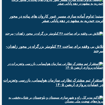
ببینید| تداوم آماده سازی مسیر عبور کاروان های پیاده در محور
تربت حیدریه به مشهد در دهه پایانی صفر
تلاش بی وقفه برای ساخت ۳۶ کیلومتر بزرگراه در محور زاهدان-
بیرجند
استقرار تیم مشترک نظارتی سازمان هواپیمایی، بازرسی وتعزیرات
در عملیات پروازی اربعین ۱۴۰۵