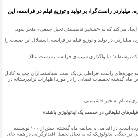
، میلیاردر راست‌گرا، بر تولید و توزیع فیلم در فرانسه، این
میلیاردر، در تولید و توزیع فیلم در فرانسه، استقلال این صنعت را
ه نوشته‌اند: «با واگذاری سینمای فرانسه به دست مالک
 سی‌نیوز، رادیو اروپا ۱ و روزنامه یکشنبه ژورنال دو دیمانش، و به چهره‌های راست افراطی نزدیک است. سیاستمداران چپ به کانال
یس ماه گذشته تحقیقات قضایی را در مورد اظهارات نژادپرستانه در
لم‌های تبلیغاتیِ در خدمت یک ایدئولوژی باشند»
نقش قدرتمند بولوره در دنیای فرهنگ فرانسه، پیش از انتخابات ریاست‌جمهوری سال آینده این کشور، در میان اهالی خلاقیت ایجاد شورش کرده است. در اقدامی بی‌سابقه ماه گذشته، بیش از ۱۰۰ نویسنده
 در جنگی ایدئولوژیک که به دنبال تحمیل اقتدارگرایی در همه جای