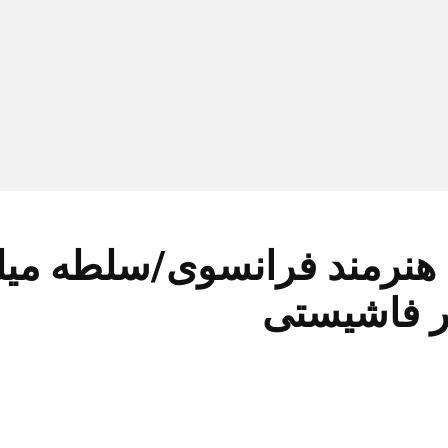
هشدار ژولیت بینوش و 600 هنرمند فرانسو
ر فاشیستی