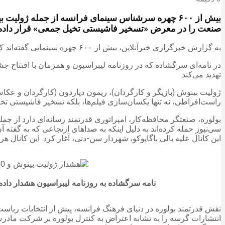
بیش از ۶۰۰ چهره سرشناس سینمای فرانسه از جمله ژولی
صنعت را در معرض «تسخیر فاشیستی تخیل جمعی» قرار داده
به گزارش خبرگزاری خبرآنلاین، بیش از ۶۰۰ چهره سینمایی گفته‌اند که نفوذ روزافزون راست افراطی بر تولید سینمای فرانسه، این خطر را ایجاد می‌کند که به «تسخیر فاشیستی تخیل جمعی» منجر شود.
در نامه‌ای سرگشاده که در روزنامه لیبراسیون و همزمان با افتتاح جش
تهدید می‌کند.
ژولیت بینوش (بازیگر و کارگردان)، ریمون دپاردون (کارگردان و عکاس
راست‌افراطی، نه تنها یکسان‌سازی فیلم‌ها، بلکه تسخیر فاشیستی تخی
سی‌نیوز حمله کرده‌اند به دلیل اینکه به صداهای ارتجاعی که به گفت
این کانال علیه بالی باگایوکو، شهردار سن-دنی، آغاز کرد. این کانال ه
نامه سرگشاده به روزنامه لیبراسیون هشدار داده 
انتشارات گرسه را به نشانه اعتراض به کنترل بولوره بر شرکت مادرش،