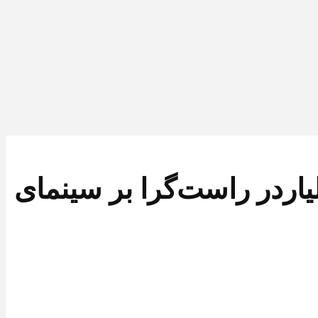
ی/سلطه میلیاردر راست‌گرا بر سینمای