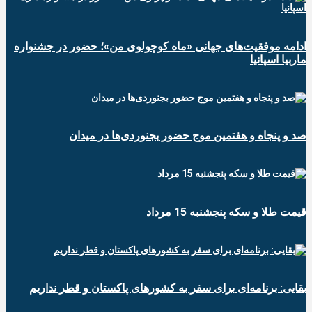
ادامه موفقیت‌های جهانی «ماه کوچولوی من»؛ حضور در جشنواره
ماربیا اسپانیا
صد و پنجاه و هفتمین موج حضور بجنوردی‌ها در میدان
قیمت طلا و سکه پنجشنبه 15 مرداد
بقایی: برنامه‌ای برای سفر به کشورهای پاکستان و قطر نداریم