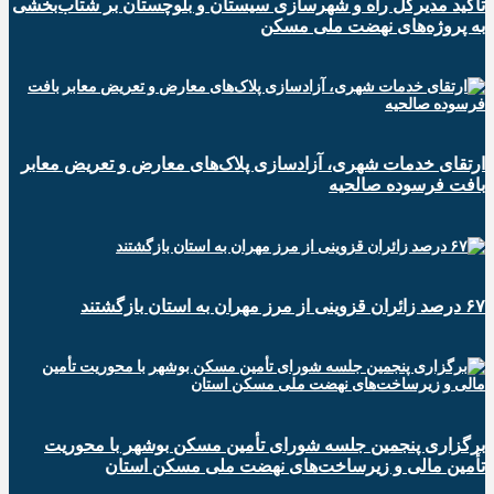
تاکید مدیرکل راه و شهرسازی سیستان و بلوچستان بر شتاب‌بخشی
به پروژه‌های نهضت ملی مسکن
ارتقای خدمات شهری، آزادسازی پلاک‌های معارض و تعریض معابر
بافت فرسوده صالحیه
۶۷ درصد زائران قزوینی از مرز مهران به استان بازگشتند
برگزاری پنجمین جلسه شورای تأمین مسکن بوشهر با محوریت
تأمین مالی و زیرساخت‌های نهضت ملی مسکن استان