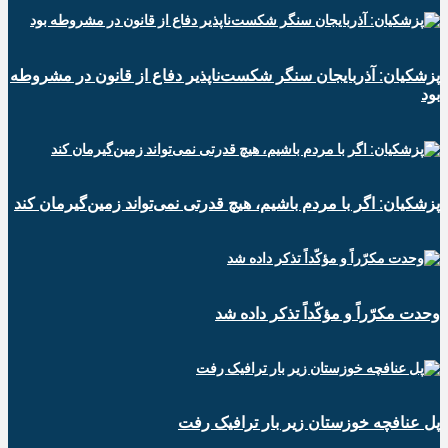
پزشکیان: آذربایجان سنگر شکست‌ناپذیر دفاع از قانون در مشروطه
بود
پزشکیان: اگر با مردم باشیم، هیچ قدرتی نمی‌تواند زمین‌گیرمان کند
وحدت مکرّراً و مؤکّداً تذکر داده شد
پل عنافچه خوزستان زیر بار ترافیک رفت