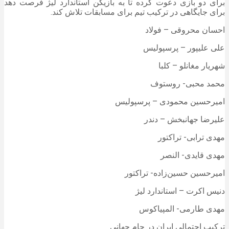
برای دو بازی دعوت کرده تا به بازیکن استاندارد لیژ فرصت دهد
برای جایگاهی در ترکیب تیم برای مسابقات تلاش کند.
احسان محروقی – فولاد
علی علیپور – پرسپولیس
شهریار مغانلو – کلبا
محمد محبی- روستوف
امیرحسین محمودی – پرسپولیس
علیرضا جهانبخش – دندر
مهدی ترابی- تراکتور
مهدی قایدی- النصر
امیرحسین حسین‌زاده- تراکتور
دنیس اکرت – استاندارد لیژ
مهدی طارمی- المپیاکوس
ترکیب احتمالی ایران در جام جهانی