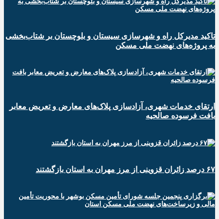
تاکید مدیرکل راه و شهرسازی سیستان و بلوچستان بر شتاب‌بخشی
به پروژه‌های نهضت ملی مسکن
ارتقای خدمات شهری، آزادسازی پلاک‌های معارض و تعریض معابر
بافت فرسوده صالحیه
۶۷ درصد زائران قزوینی از مرز مهران به استان بازگشتند