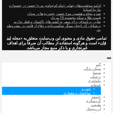
ادامه موفقیت‌های جهانی «ماه کوچولوی من»؛ حضور در جشنواره
ماربیا اسپانیا
صد و پنجاه و هفتمین موج حضور بجنوردی‌ها در میدان
قیمت طلا و سکه پنجشنبه 15 مرداد
بقایی: برنامه‌ای برای سفر به کشورهای پاکستان و قطر نداریم
پزشکیان: آذربایجان سنگر شکست‌ناپذیر دفاع از قانون در مشروطه
بود
تمامی حقوق مادی و معنوی این وب‌سایت متعلق به «مجله
لند
فان
» است و هرگونه استفاده از مطالب آن صرفاً برای اهداف
غیرتجاری و با ذکر منبع مجاز می‌باشد.
گیم
سبک زندگی
سینما
پزشکی
تکنولوژی
خدمات
خودرو
ساختمان و معماری
جامعه
گردشگری
طبیعت
ارزدیجیتال‌
ورزشی