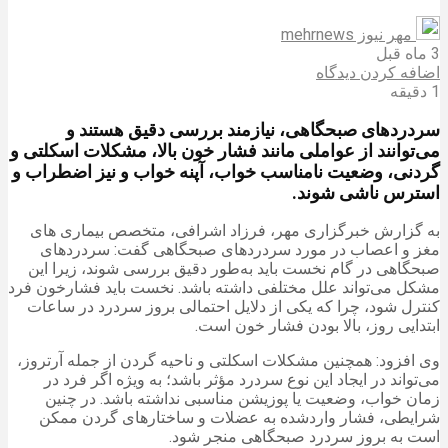
مهر نیوز mehrnews
3 ماه قبل
اضافه کردن دیدگاه
1 دقیقه
سردردهای صبحگاهی، نیازمند بررسی دقیق هستند و
می‌توانند از عواملی مانند فشار خون بالا، مشکلات اسکلتی و
گردنی، وضعیت نامناسب خواب، آپنه خواب و نیز اضطراب و
استرس ناشی شوند.
به گزارش خبرگزاری مهر، فرزاد اشرافی، متخصص بیماری های
مغز و اعصاب در مورد سردردهای صبحگاهی گفت: سردردهای
صبحگاهی در گام نخست باید به‌طور دقیق بررسی شوند، زیرا این
مشکل می‌تواند علل مختلفی داشته باشد. نخست باید فشارخون فرد
کنترل شود، چرا که یکی از دلایل احتمالی بروز سردرد در ساعات
ابتدایی روز، بالا بودن فشار خون است.
وی افزود: همچنین مشکلات اسکلتی و ناحیه گردن از جمله آرتروز،
می‌تواند در ایجاد این نوع سردرد مؤثر باشد؛ به‌ ویژه اگر فرد در
زمان خواب، وضعیت یا پوزیشن مناسبی نداشته باشد. در چنین
شرایطی، فشار واردشده به عضلات و ساختارهای گردن ممکن
است به بروز سردرد صبحگاهی منجر شود.