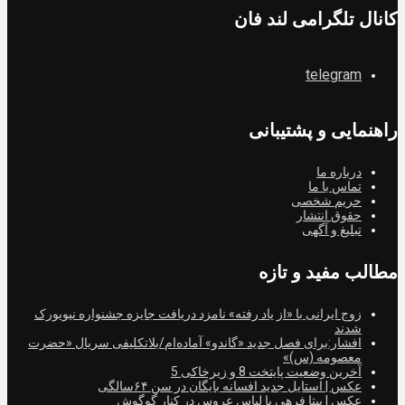
کانال تلگرامی لند فان
telegram
راهنمایی و پشتیبانی
درباره ما
تماس با ما
حریم شخصی
حقوق انتشار
تبلیغ و آگهی
مطالب مفید و تازه
زوج ایرانی با «از یاد رفته» نامزد دریافت جایزه جشنواره نیویورک
شدند
افشار:برای فصل جدید «گاندو» آماده‌ام/بلاتکلیفی سریال «حضرت
معصومه (س)»
آخرین وضعیت پایتخت 8 و زیرخاکی 5
عکس | استایل جدید افسانه بایگان در سن ۶۴سالگی
عکس | بیتا فرهی با لباس عروس در کنار گوگوش