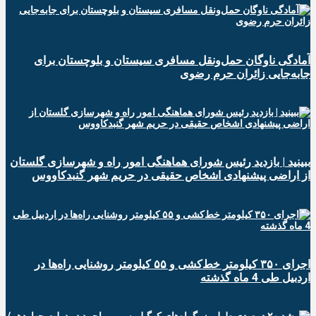
آمادگی ناوگان حمل‌ونقل مسافری سیستان و بلوچستان برای
جابه‌جایی زائران حرم رضوی
ببینید | بازدید رئیس شورای هماهنگی امور راه و شهرسازی گلستان
از اراضی پیشنهادی اشخاص حقیقی در حریم شهر گنبدکاووس
اجرای ۳۵۰ کیلومتر خط‌کشی و ۵۵ کیلومتر روشنایی راه‌ها در
اردبیل طی 4 ماه گذشته