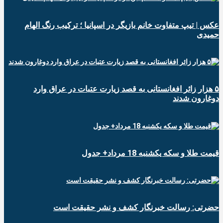
عکس | تیپ متفاوت خانم بازیگر در اسپانیا ؛ ترکیب رنگ الهام
حمیدی
۵ هزار زائر افغانستانی به قصد زیارت عتبات در عراق وارد
دوغارون شدند
قیمت طلا و سکه یکشنبه 18 مرداد+ جدول
حضرتی: رسالت خبرنگار کشف و نشر حقیقت است