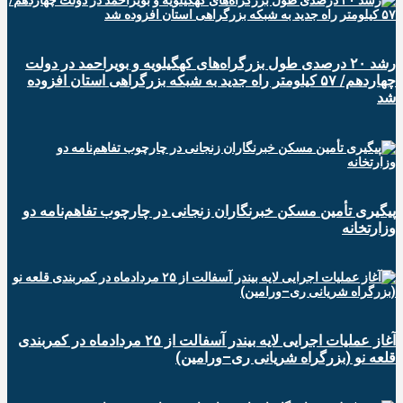
رشد ۲۰ درصدی طول بزرگراه‌های کهگیلویه و بویراحمد در دولت
چهاردهم/ ۵۷ کیلومتر راه جدید به شبکه بزرگراهی استان افزوده
شد
پیگیری تأمین مسکن خبرنگاران زنجانی در چارچوب تفاهم‌نامه دو
وزارتخانه
آغاز عملیات اجرایی لایه بیندر آسفالت از ۲۵ مردادماه در کمربندی
قلعه نو (بزرگراه شریانی ری–ورامین)