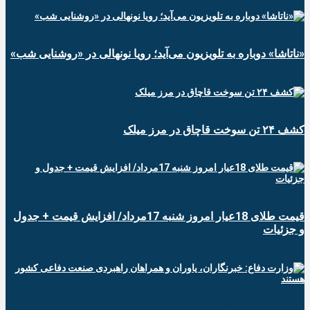
«ناتاشا» دوباره به تلویزیون می‌آید؛ رویا نونهالی در «روشنایی شب»
کشف ۲۴ تن سوخت قاچاق در مرز میلک
قیمت طلای 18عیار امروز شنبه 17مرداد/ افزایش قیمت + جدول
و جزئیات