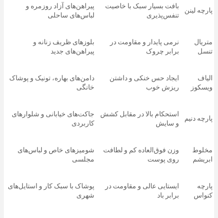
بافت بسیار سبک با خاصیت
پیراهن‌های آزاد روزمره و
پارچه لینن
تنفس‌پذیری
لباس‌های ساحلی
متریال
نرمی پایدار و مقاومت در
بلوزهای ظریف زنانه و
تنسل
برابر چروک
پیراهن‌های جدید
الیاف
ایجاد حس خنکی و داشتن
دامن‌های بهاره، تونیک‌ و پوشاک
ویسکوز
ریزش خوب
خانگی
استحکام بالا در مقابل کشش
جاکت‌های خیابانی و شلوارهای
پارچه دنیم
و سایش
کاربردی
مخلوط
وزن فوق‌العاده کم و لطافت
شومیزهای خاص و لباس‌های
ابریشم
روی پوست
مجلسی
پارچه
ایستایی عالی و مقاومت در
پوشاک با سبک کار و استایل‌های
کنواس
برابر باد
شهری