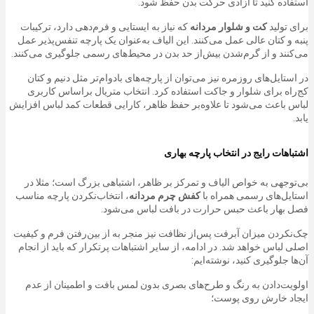
استفاده کنید تا آزادی حرکت بدن حفظ شود.
برای تولید
کت و شلوار مردانه
که نیاز به ایستایی و فرم‌دهی دارد، ترکیبات
پنبه و کتان عالی عمل می‌کنند. این الیاف به‌عنوان یک پارچه تنفس‌پذیر عمل
می‌کنند و از گرم‌شدن بیش‌از حد بدن در محیط‌های رسمی جلوگیری می‌کنند.
در استایل‌های روزمره نیز می‌توان از پارچه‌های بادوام‌تر مثل دنیم و کتان
کج‌راه برای شلوار و جاکت استفاده کرد. انتخاب متریال براساس کاربری
لباس باعث می‌شود تا علاوه‌بر حفظ ظاهر، کارایی قطعات کمد لباس افزایش
یابد.
اشتباهات رایج در انتخاب پارچه بهاری
بی‌توجهی به خواص الیاف و تمرکز بر ظاهر، اشتباهی بزرگ است؛ مثلا در
استایل‌های رسمی همراه با
کفش چرم مردانه
، انتخاب‌نکردن پارچه مناسب
فصل بهار باعث حبس حرارت در بافت لباس می‌شود.
چک‌نکردن میزان آبرفت پس‌از نظافت نیز منجر به از بین‌رفتن فرم و کیفیت
اصلی لباس خواهد شد. در ادامه، از سایر اشتباهات پرتکرار که باید از انجام
آن‌ها جلوگیری کنید، نوشته‌ایم:
اولویت‌دادن به رنگ و طرح‌های بصری بدون لمس بافت و اطمینان از عدم
ایجاد خارش روی پوست؛