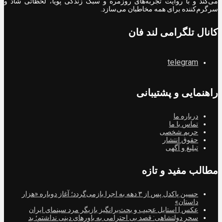
می‌کند و با روایت تجربه‌های روزمره و سبک زندگی پویا، لحظاتی شاد و
سرگرم‌کننده برای همه مخاطبان می‌سازد.
کانال تلگرامی لند فان
telegram
راهنمایی و پشتیبانی
درباره ما
تماس با ما
حریم شخصی
حقوق انتشار
تبلیغ و آگهی
مطالب مفید و تازه
حسین پاکدل پس از ۳ دهه به اجرا بازمی‌گردد؛ آغاز دوباره «هزار
داستان»
عکس | استایل عجیب و بحث‌برانگیز بازیگر مرد سینمای ایران
سحر دولتشاهی: قصد بی احترامی به باورهای دینی نداشتم؛ بد