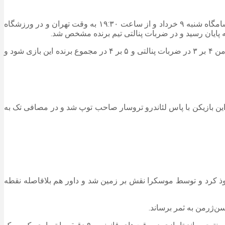
به گزارش اقتصادآنلاین به نقل از تابناک، تیم‌های فوتبال پاری‌سن‌ژرمن فرانسه و آرسنال انگلیس در فینال لیگ قهرمانان اروپا ۲۶ – ۲۰۲۵ شامگاه شنبه ۹ خرداد و از ساعت ۱۹:۳۰ به وقت تهران و در ورزشگاه
در ضربات پنالتی بازیکنان آرسنال دو ضربه را به بیرون زدند ودر مقابل گلر آرسنال یکی از ضربات پنالتی را مهار کرد تا در نهایت پاریسن ژرمن ۴ بر ۳ در ضربات پنالتی و ۵ بر ۴ در مجموع برنده این بازی شود و
فوذ کای هاورتز به محوطه جریمه پاری‌سن‌ژرمن این بازیکن با پاس لئاندرو تروسار صاحب توپ شد و در مصافی تک به
 و در دقیقه ۶۳، کواراتسخلیا به محوطه جریمه آرسنال نفوذ کرد و توسط موسکرا نقش بر زمین شد و داور هم بلافاصله نقطه