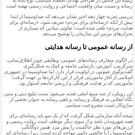
ریشه این چالش در طراحی نهادی، اقتصاد سیاسی، نوع نگاه به
رسانه و نسبت میان واقعیت اجتماعی و روایت رسمی نهفته است.
بررسی تجربه چهار دهه اخیر نشان می‌دهد که صداوسیما از ابتدا
بیش از آنکه «رسانه‌ای برای مردم» تعریف شود، «رسانه‌ای برای
هدایت مردم» تلقی شده است؛ تفاوتی بنیادین که بسیاری از
بحران‌های مزمن این سازمان را توضیح می‌دهد.
از رسانه عمومی تا رسانه هدایتی
در الگوی متعارف رسانه‌های عمومی، وظایفی چون اطلاع‌رسانی،
سرگرمی، آموزش، بازنمایی جامعه و کمک به شکل‌گیری
گفت‌وگوی عمومی در اولویت قرار دارد. اما صداوسیما در جمهوری
اسلامی از آغاز مأموریتی فراتر از این کارکردها بر عهده گرفت؛
مأموریتی که بر هدایت فرهنگی و ارزشی جامعه استوار بود.
این رویکرد از سه منبع اصلی تغذیه می‌شود: سنت تبلیغ دینی و منبر،
نگاه انقلابی به فرهنگ و رسانه، و تلقی رسانه به عنوان بخشی از
سازوکار تثبیت مشروعیت سیاسی.
نتیجه آنکه سازمانی شکل گرفت که از یک سو باید رسانه‌ای برای
همه شهروندان باشد و از سوی دیگر موظف است روایت رسمی و
ارزش‌های مورد نظر حاکمیت را پیش ببرد. همین دوگانگی،
صداوسیما را با چالشی دائمی مواجه کرده است؛ زیرا رسانه‌ای که