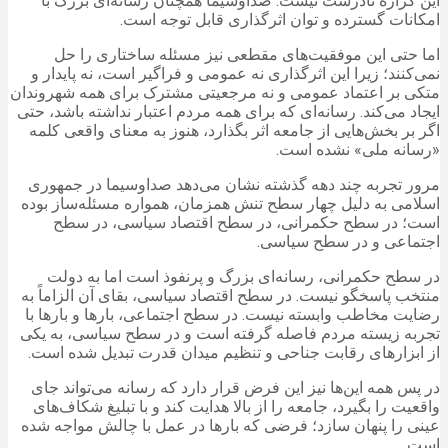
این گزاره نادرست نیست. صداوسیما همچنان رسانه‌ای بزرگ با
امکانات گسترده و توان اثرگذاری قابل توجه است.
اما حتی این موفقیت‌های مقطعی نیز مسئله ساختاری را حل
نمی‌کنند؛ زیرا این اثرگذاری نه عمومی و فراگیر است، نه پایدار و
متکی بر اعتماد عمومی و نه مرجعیتی مشترک برای همه شهروندان
ایجاد می‌کند. رسانه‌ای که برای همه مردم اعتبار نداشته باشد، حتی
اگر بر بخش‌هایی از جامعه اثر بگذارد، هنوز به معنای واقعی کلمه
«رسانه ملی» نشده است.
مرور تجربه چند دهه گذشته نشان می‌دهد صداوسیما در جمهوری
اسلامی به دلیل چهار سطح تنش همزمان، همواره مسئله‌ساز بوده
است؛ در سطح حکمرانی، در سطح اقتصاد سیاسی، در سطح
اجتماعی و در سطح سیاسی.
در سطح حکمرانی، رسانه‌ای بزرگ و پرنفوذ است اما به دولت
منتخب پاسخگو نیست. در سطح اقتصاد سیاسی، بقای آن الزاماً به
رضایت مخاطب وابسته نیست. در سطح اجتماعی، بارها و بارها با
تجربه زیسته مردم فاصله گرفته است و در سطح سیاسی، به یکی
از ابزارهای رقابت جناحی و تنظیم میدان قدرت تبدیل شده است.
در پس همه این‌ها نیز این فرض قرار دارد که رسانه می‌تواند جای
واقعیت را بگیرد، جامعه را از بالا هدایت کند و با تبلیغ شکاف‌های
عینی را پنهان سازد؛ فرضی که بارها در عمل با چالش مواجه شده
است.