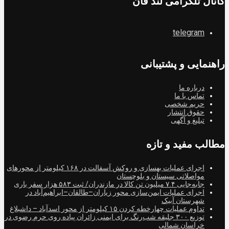
کانال تلگرامی لند فان
telegram
راهنمایی و پشتیبانی
درباره ما
تماس با ما
حریم شخصی
حقوق انتشار
تبلیغ و آگهی
مطالب مفید و تازه
اجرای عملیات بهسازی و روکش آسفالت در ۱۶۸ کیلومتر از محورهای
مواصلاتی سیستان و بلوچستان
جابه‌جایی ۷.۴ میلیون تن کالا در مازندران/ ثبت ۵۸۳ هزار سفر باری
اجرای عملیات ایمن‌سازی محور زیاران–طالقان–ابراهیم‌آباد در
شهرستان آبیک
تداوم عملیات چهارخطه کردن ۱۵ کیلومتر از محور اسدآباد – داشبلاغ
توزیع ۳۰۰ جلیقه شب‌رنگ برای ایمنی زائران پیاده روی حرم رضوی در
خراسان شمالی