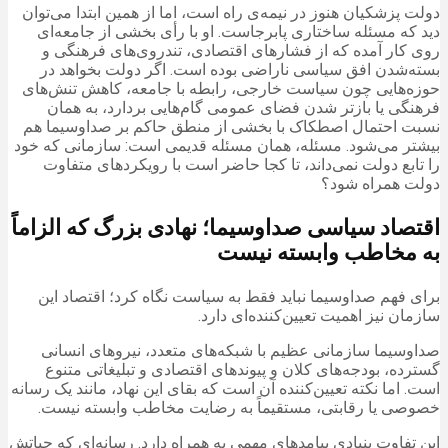
دولت پزشکیان هنوز در نیمه‌ی راه است، اما از همین ابتدا می‌توان
دید که مسئله ساختاری پابرجاست. او با رأی بخشی از جامعه‌ای
روی کار آمده که از فشارهای اقتصادی، تندروی‌های فرهنگی و
بسته‌شدن افق سیاسی ناراضی بوده است. اگر دولت بخواهد در
حوزه‌هایی چون سیاست خارجی، رابطه با جامعه، کاهش تنش‌های
فرهنگی یا بازتر شدن فضای عمومی گام‌هایی بردارد، به همان
نسبت احتمال اصطکاک با بخشی از منطق حاکم بر صداوسیما هم
بیشتر می‌شود. مسئله، همان مسئله قدیمی است: سازمانی که خود
را تابع دولت نمی‌داند، تا کجا حاضر است با رویکردهای متفاوت
دولت همراه شود؟
اقتصاد سیاسی صداوسیما؛ نهادی بزرگ که الزاماً
به مخاطب وابسته نیست
برای فهم صداوسیما نباید فقط به سیاست نگاه کرد؛ اقتصاد این
سازمان نیز اهمیت تعیین‌کننده‌ای دارد.
صداوسیما سازمانی عظیم با شبکه‌های متعدد، نیروهای انسانی
گسترده، بودجه‌های کلان و پیوندهای اقتصادی و تبلیغاتی متنوع
است. اما نکته تعیین‌کننده آن است که بقای این نهاد، مانند یک رسانه
خصوصی یا رقابتی، مستقیماً به رضایت مخاطب وابسته نیست.
این تفاوت بنیادی پیامدهای مهمی به همراه دارد. رسانه‌ای که حیاتش