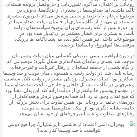
روحانی بر اعتدال، مذاکره، تنش‌زدایی و حل‌وفصل پرونده هسته‌ای
تأکید داشت. اما صداوسیما در بسیاری از بزنگاه‌ها، به‌ویژه در
موضوع برجام، یا با تردید و بدبینی پوشش می‌داد یا تریبون بیشتری
به منتقدان می‌داد. از نگاه بسیاری از حامیان دولت، صداوسیما در
این دوره بیش از آنکه رسانه‌ای برای توضیح سیاست‌های دولت
باشد، به بستری برای فشار مستمر بر آن تبدیل شده بود. در
موضوعات داخلی نیز همین الگو دیده می‌شد: ناکامی‌ها پررنگ،
موفقیت‌ها کم‌فروغ، و انتقادها برجسته.
در دوره ابراهیم رئیسی، نزدیکی گفتمانی میان دولت و سازمان
موجب شد فضای رسانه‌ای همدلانه‌تری شکل بگیرد؛ موضوعی که
از نگاه بخشی از جامعه نشانه‌ای از رفتار غیرثابت و غیرحرفه‌ای
رسانه تلقی شد. در دولت رئیسی، همسویی میان دولت و صداوسیما
آشکارتر بود. ادبیات مشترک، نزدیکی بیشتر در روایت کلان سیاسی،
و هم‌جهتی در نگاه به مسائل داخلی و خارجی، باعث شد صداوسیما
در مجموع پوشش حامیانه‌تری از دولت ارائه کند. این بدان معنا نبود
که هیچ نقدی وجود ندارد، اما فضا به‌وضوح نرم‌تر و همدلانه‌تر از
دوره‌های خاتمی یا روحانی بود. همین تفاوت برای بخش بزرگی از
جامعه نشانه دیگری بود از اینکه صداوسیما بسته به دولت،
رفتارهای متفاوت و عمدتاً غیرحرفه‌ای از خود نشان می‌دهد.