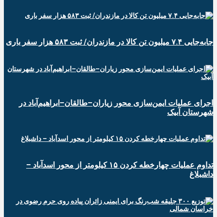
جابه‌جایی ۷.۴ میلیون تن کالا در مازندران/ ثبت ۵۸۳ هزار سفر باری
اجرای عملیات ایمن‌سازی محور زیاران–طالقان–ابراهیم‌آباد در
شهرستان آبیک
تداوم عملیات چهارخطه کردن ۱۵ کیلومتر از محور اسدآباد –
داشبلاغ