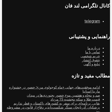
کانال تلگرامی لند فان
telegram
راهنمایی و پشتیبانی
درباره ما
تماس با ما
حریم شخصی
حقوق انتشار
تبلیغ و آگهی
مطالب مفید و تازه
ادامه موفقیت‌های جهانی «ماه کوچولوی من»؛ حضور در جشنواره
ماربیا اسپانیا
صد و پنجاه و هفتمین موج حضور بجنوردی‌ها در میدان
قیمت طلا و سکه پنجشنبه 15 مرداد
بقایی: برنامه‌ای برای سفر به کشورهای پاکستان و قطر نداریم
پزشکیان: آذربایجان سنگر شکست‌ناپذیر دفاع از قانون در مشروطه
بود