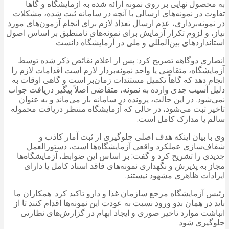
به محصول نهایی بر روی نمونه ارائه شده به آزمایشگاه و گاهاً
تفاوت در نمونه‌های ارسالی با آنچه در سامانه ثبت شده، مشکلات
در نمونه‌برداری، عدم ارسال تعداد لازم برای انجام آزمون‌های مورد
نیاز، و لزوم تکرار آزمایش برای نمونه‌های نامنطبق بر اساس اصول
استانداردهای بین‌المللی و ملی در آزمایشگاه دانست.
انصاری دوگاهه تصریح کرد: پس از اعلام نقائص ذکر شده توسط
آزمایشگاه، متقاضی یا واحد نمونه‌بردار لازم است اقدامات لازم را
انجام دهد که گاهاً تکمیل مستندات زمان‌بر است و گاهی اوقات به
دلیل آسیب جدی وارده به نمونه، متقاضی اصلاً پیگیر دریافت جواب
نمی‌شود. در این حالت، پرونده در سامانه باز می‌ماند و به عنوان
تاخیر ثبت می‌شود، در حالی که آزمایشگاه منتظر دریافت محموله
سالم یا مدارک کامل است.
وی با بیان اینکه هدف اصلی جلوگیری از ثبت آمار کاذب و
شفاف‌سازی عملکرد واقعی آزمایشگاه‌ها است، دستورالعمل
جدیدی را تشریح کرد و گفت: بر اساس این ضوابط، آزمایشگاه‌ها
مجاز به پذیرش و نگهداری نمونه‌های فاقد اسناد کامل یا دارای
ایرادات ظاهری مشهود نیستند.
رئیس آزمایشگاه مرجع سازمان غذا و دارو تاکید کرد: همکاران ما
باید در همان بدو ورود نسبت به عودت این نمونه‌ها اقدام کنند تا از
انباشت موارد تاخیر صوری و ایجاد ابهام در گزارش‌های نظارتی
جلوگیری شود.