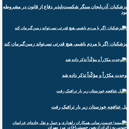
پزشکیان: آذربایجان سنگر شکست‌ناپذیر دفاع از قانون در مشروطه
بود
پزشکیان: اگر با مردم باشیم، هیچ قدرتی نمی‌تواند زمین‌گیرمان کند
وحدت مکرّراً و مؤکّداً تذکر داده شد
پل عنافچه خوزستان زیر بار ترافیک رفت