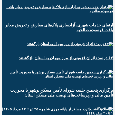
ارتقای خدمات شهری، آزادسازی پلاک‌های معارض و تعریض معابر
بافت فرسوده صالحیه
۶۷ درصد زائران قزوینی از مرز مهران به استان بازگشتند
برگزاری پنجمین جلسه شورای تأمین مسکن بوشهر با محوریت
تأمین مالی و زیرساخت‌های نهضت ملی مسکن استان