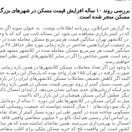
بررسی روند ۱۰ ساله افزایش قیمت مسکن در شهره
مسکن منجر شده است.
که در کمتر بازاری مشاهده می شود. این مساله ثابت می کند که با وج
پر جمعیت ایران) همین شاخص در بازه زمانی مورد نظر حداقل ۳۸ برابر شده است.
خواهیم رسید.
صورت گرفته در تهران ۱۵۵ هزار واحد بوده که پارسال این رقم به حدود ۹۵ هزار واحد (۴۰ درصد کاهش) رسیده است. در سایر کلانشهرها هم کاهش معاملات در همین حدود ارزیابی می شود.
البته اگر کاهش تجمیعی معاملات مسکن کلانشهرهای ایران را در بازه ۱۰ سال گذشته مورد توجه قرار دهیم، میانگین روند نزولی معاملات صورت گرفته به حدود ۳۵ درصد خواهد رسی
این نسبت بسیار کمتر از روند تورمی قیمت مسکن در همین بازه زمان
دیگر عطش گرانی مسکن همچنان در این بازار راکد بالاست.
میل به گرانی مسکن در کلانشهرها طی این دوره ۱۰ ساله از دوعامل تشدید مهاجرت و ناکارآمدی سیاست‌های توسعه مسکن نشأت گرفته است که در هر دو مورد می‌توان برنامه‌های مدیریتی دولت را نقد کرد.
از یک سو دولت‌های ۱۰ سال گذشته نتوانسته اند ج
مسکونی ساخته شده در کشور طی این دوره بسیار کمتر از تعداد تق
امسال به بهره‌برداری می‌رسند. همین تقاضای انباشته شده که هر سال 
کشور است. این واقعیت تلخ که خرید مسکن ملکی برای اغلب متقاضیان 