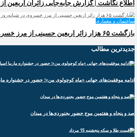
️اطلاع نگاشت | گزارش جابه‌جایی زائران اربعین ا
ساختمان و معماری
️بازگشت ۶۵ هزار زائر اربعین حسینی از مرز خسروی در شبانه‌روز گذشته
جدیدترین‌ مطالب
ادامه موفقیت‌های جهانی «ماه کوچولوی من»؛ حضور در جشنواره ماربی
صد و پنجاه و هفتمین موج حضور بجنوردی‌ها در میدان