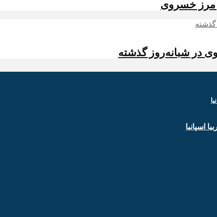
ز مرز خسروی
ا اسپانیا