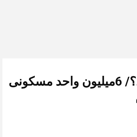
چرا سیاستهای دولت در حوزه مسکن شکست می خورد؟/ 6میلیون واحد مسکونی