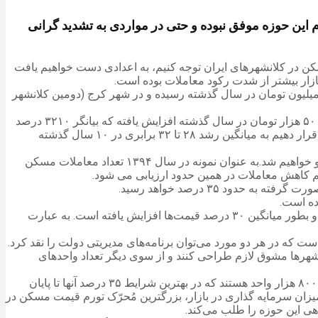
م این حوزه موفق نبوده و حتی در مواردی به تشدید گرانی
نوشت: به عنوان نمونه اگر به تغییرات صورت گرفته در شاخص قیمت معاملات ۱۰ سال گذشته مسکن در کلانشهرهای ایران توجه کنیم، به اعدادی دست خواهیم یافت
ازار بیشتر از شدت رکود معاملات بوده است.
کلانشهر تهران میانگین قیمت هرمترمربع مسکن معامله شده در سال ۱۳۹۴ از ۳ میلیون و ۹۵۰ هزار تومان با ۳۳۰۰ درصد رشد به ۱۳۰ میلیون تومان در سال گذشته رسیده و در شهر کرج (دومین کلانشهر
میانگین قیمت هر مترمربع مسکن معامله شده در کلانشهر مشهد هم در همین دوره زمانی، از ۲ میلیون و ۸۵۰ هزار تومان به ۹۱ میلیون و ۵۰۰ هزار تومان در سال گذشته افزایش یافته که بیانگر ۳۲۱۰ درصد
رشد است. همین شاخص را اگر در سایر کلانشهرهای کشور نظیر اصفهان، تبریز، شیراز، رشت، اراک، کرمانشاه، همدان و یزد مورد سنجش قرار دهیم به میانگین رشد ۲۸ تا ۳۲ برابری در ۱۰ سال گذشته
با وجود این اگر تعداد معاملات مسکن کلانشهرها در همین بازه زمانی مورد ارزیابی قرار گیرد، بطور میانگین با کاهش ۳۰ تا ۳۵ درصدی روبرو خواهیم شد.به عنوان نمونه در سال ۱۳۹۴ تعداد معاملات مسکن
ده است.
بدتر اینکه ارزیابی‌های جدید میدانی نشان می‌دهد، از ابتدای امسال تاکنون روند تورم قیمت مسکن در کلانشهرهای ایران دوباره شتاب گرفته و بطور میانگین ۳۰ درصد قیمت‌ها افزایش یافته است. به عبارت
 کلانشهرها مشوق لازم طراحی کنند و از سوی دیگر تعداد واحدهای
بر اساس آمار رسمی هم اینک بالغ بر ۶ میلیون متقاضی واقعی فاقد مسکن در کشور وجود دارد ولی تعداد واحدهای در حال ساخت کمتر از ۸۰۰ هزار واحد هستند که در بهترین شرایط ۳۵ درصد آنها تا پایان
 میزان سرمایه گذاری در بازار، بزرگترین مُحرّک تورم قیمت مسکن در
هی این حوزه را طلب می‌کند.