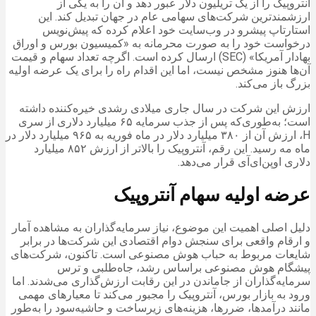
آنتروپیک را از یک تریلیون دلار عبور دهد و آن را به یکی از
ارزشمندترین شرکت‌های سهامی عام در جهان تبدیل کند. این
استارتاپ پیشرو در وب‌سایت خود اعلام کرده که پیش‌نویس
درخواست خود را به صورت محرمانه به «کمیسیون بورس و اوراق
بهادار آمریکا» (SEC) ارسال کرده است. اگرچه تعداد سهام و قیمت
آن‌ها هنوز مشخص نیست، اما این اقدام راه را برای یک عرضه اولیه
بزرگ باز می‌کند.
ارزش این شرکت در سال جاری میلادی رشدی خیره‌کننده داشته
است؛ به‌طوری‌که پس از جذب سرمایه ۶۵ میلیارد دلاری از سری
H، ارزش آن از ۳۸۰ میلیارد دلار در ماه فوریه به ۹۶۵ میلیارد دلار در
ماه مه رسید. این رقم، آنتروپیک را بالاتر از ارزش ۸۵۲ میلیارد
دلاری اوپن‌ای‌آی قرار می‌دهد.
عرضه اولیه سهام آنتروپیک
دلیل اصلی اهمیت این موضوع، نیاز سرمایه‌گذاران به مشاهده آمار
و ارقام واقعی برای سنجش دوام اقتصادی این شرکت‌ها در برابر
شایعات مربوط به حباب هوش مصنوعی است. تاکنون، شرکت‌های
پیشگام هوش مصنوعی براساس رشد، جاه‌طلبی و ترس
سرمایه‌گذاران از جاماندن در این رقابت ارزش‌گذاری می‌شدند. اما
ورود به بازار بورس، آنتروپیک را مجبور می‌کند تا معیارهای مهمی
مانند درآمدها، ضررها، هزینه‌های زیرساخت و حاشیه‌سود را به‌طور