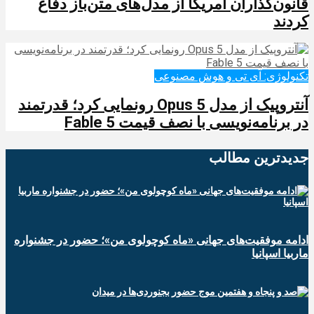
قانون‌گذاران آمریکا از مدل‌های متن‌باز دفاع
کردند
تکنولوژی: آی تی و هوش مصنوعی
آنتروپیک از مدل Opus 5 رونمایی کرد؛ قدرتمند
در برنامه‌نویسی با نصف قیمت Fable 5
جدیدترین‌ مطالب
ادامه موفقیت‌های جهانی «ماه کوچولوی من»؛ حضور در جشنواره
ماربیا اسپانیا