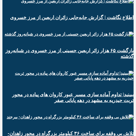
️اطلاع نگاشت | گزارش جابه‌جایی زائران اربعین از مرز خسروی
️بازگشت ۶۵ هزار زائر اربعین حسینی از مرز خسروی در شبانه‌روز
گذشته
ببینید| تداوم آماده سازی مسیر عبور کاروان های پیاده در محور
تربت حیدریه به مشهد در دهه پایانی صفر
تلاش بی وقفه برای ساخت ۳۶ کیلومتر بزرگراه در محور زاهدان-