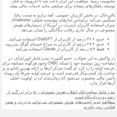
محبوبیت رسید. موفقیت این ابزار باعث شد تا آنتروپیک به فکر
توسعه راهکارهای مشابه برای صنایعی مانند خدمات مالی بیفتد.
بااین‌حال، در بخش کاربران عمومی، کفه ترازو به سمت رقبا
سنگینی می‌کند. براساس آمارهای مؤسسه تحلیلی Emarketer،
میزان استفاده کاربران اینترنت در آمریکا از دستیارهای هوش
مصنوعی در سال جاری رقابت تنگاتنگی را نشان می‌دهد:
حدود ۳۶.۶ درصد از کاربران از ChatGPT استفاده می‌کنند.
حدود ۲۷.۴ درصد از کاربران به سراغ جمینای گوگل می‌روند.
فقط ۵.۴ درصد از کاربران از Claude استفاده می‌کنند.
در واکنش به این تحولات، «سم آلتمن»، مدیرعامل اوپن‌ای‌آی، در
مصاحبه روز دوشنبه خود با شبکه CNBC وجود هرگونه مسابقه برای
عرضه اولیه را رد کرد. او گفت تمرکز آن‌ها بر ارائه بهترین فناوری و
ساخت یک کسب‌وکار قدرتمند است و عرضه اولیه صرفاً یک رویداد
تأمین مالی محسوب می‌شود که زمان‌بندی آن در اولویت اصلی
آن‌ها قرار ندارد.
مدیرعامل سافت‌بانک: انقلاب هوش مصنوعی ۵۰ برابر بزرگ‌تر از
رشد دوره دات‌کام است
مطالعه جدید: ایجنت‌های هوش مصنوعی می‌توانند به دزدی و نقض
قوانین روی بیاورند