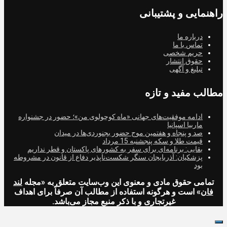
راهنمایی و پشتیبانی
درباره ما
تماس با ما
حریم شخصی
حقوق انتشار
تبلیغ و آگهی
مطالب مفید و تازه
ادامه موفقیت‌های جهانی «ماه کوچولوی من»؛ حضور در جشنواره
ماربیا اسپانیا
صد و پنجاه و هفتمین موج حضور بجنوردی‌ها در میدان
قیمت طلا و سکه پنجشنبه 15 مرداد
بقایی: برنامه‌ای برای سفر به کشورهای پاکستان و قطر نداریم
پزشکیان: آذربایجان سنگر شکست‌ناپذیر دفاع از قانون در مشروطه
بود
تمامی حقوق مادی و معنوی این وب‌سایت متعلق به «مجله
لند
فان
» است و هرگونه استفاده از مطالب آن صرفاً برای اهداف
غیرتجاری و با ذکر منبع مجاز می‌باشد.