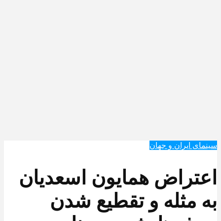
سینمای ایران و جهان
اعتراض همایون اسعدیان
به مثله و تقطیع شدن