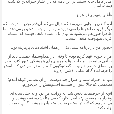
مدیرعامل خانه سینما در این نامه که در اختیار خبرآنلاین گذاشت
نوشته است:
«آقای شهیدی‌فر عزیز
آدم گاهی به جایی می‌رسد که خیال می‌کند آن‌قدر تجربه اندوخته که
دیگر فریب ظاهرها را نمی‌خورد و راه را از چاه تشخیص می‌دهد؛ اما
ظاهراً هنوز هم می‌شود به بهای یک اعتماد نابجا، فهمید که اشتباه
کردن هیچ‌وقت منتفی نیست.
حضور من در برنامه شما، یکی از همان اشتباه‌های پرهزینه بود.
من با خودم عهد کرده بودم تا وقتی در صداوسیما، حقیقت باید از
صافی سلیقه‌ها، مصلحت‌ها و ممیزی‌های همیشگی عبور کند، نه در
برنامه‌ای حاضر شوم، نه گفت‌وگویی کنم و نه در نمایشی که نامش
را «رسانه» گذاشته‌اند، نقشی بپذیرم.
تنها به احترام شما و اصرار چند دوست، از آن تصمیم کوتاه آمدم؛
تصمیمی که حالا بیش از همیشه افسوسش را می‌خورم.
آنچه از حرف‌هایم پخش شد، نه روایت من بود و نه حتی سایه‌ای
وفادار به مقصودم؛ حاصل کار، کلامی مثله‌شده، تقطیع‌شده و
بی‌روح بود که لابد توانسته رضایت متولیان همیشه نگرانِ حقیقت را
جلب کند.