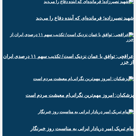
شهید نصیرزاده؛ فرمانده‌ای که آینده دفاع را می‌دید
عراقچی: توافق با عمان نزدیک است/ تکذیب سهم ۱۱ درصدی ایران
از خزر
پزشکیان: امروز مهم‌ترین نگرانی‌ام معیشت مردم است
پیام تبریک امیر دریادار ایرانی به مناسبت روز خبرنگار