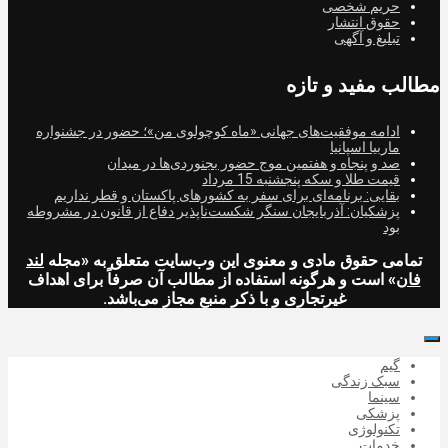
حریم شخصی
حقوق انتشار
تبلیغ و آگهی
مطالب مفید و تازه
ادامه موفقیت‌های جهانی «ماه کوچولوی من»؛ حضور در جشنواره
ماربیا اسپانیا
صد و پنجاه و هفتمین موج حضور بجنوردی‌ها در میدان
قیمت طلا و سکه پنجشنبه 15 مرداد
بقایی: برنامه‌ای برای سفر به کشورهای پاکستان و قطر نداریم
پزشکیان: آذربایجان سنگر شکست‌ناپذیر دفاع از قانون در مشروطه
بود
تمامی حقوق مادی و معنوی این وب‌سایت متعلق به «مجله
لند
فان
» است و هرگونه استفاده از مطالب آن صرفاً برای اهداف
غیرتجاری و با ذکر منبع مجاز می‌باشد.
گیم
سبک زندگی
سینما
پزشکی
تکنولوژی
خدمات