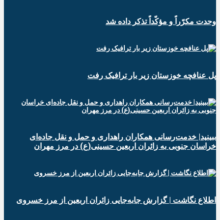
وحدت مکرّراً و مؤکّداً تذکر داده شد
پل عنافچه خوزستان زیر بار ترافیک رفت
ببینید| خدمت‌رسانی همکاران راهداری و حمل و نقل جاده‌ای
خراسان جنوبی به زائران اربعین حسینی(ع) در مرز مهران
️اطلاع نگاشت | گزارش جابه‌جایی زائران اربعین از مرز خسروی