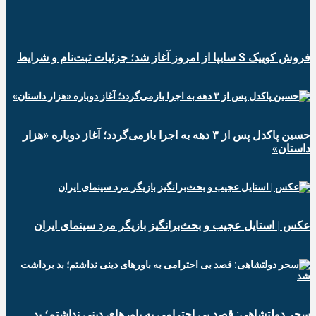
فروش کوییک S سایپا از امروز آغاز شد؛ جزئیات ثبت‌نام و شرایط
حسین پاکدل پس از ۳ دهه به اجرا بازمی‌گردد؛ آغاز دوباره «هزار
داستان»
عکس | استایل عجیب و بحث‌برانگیز بازیگر مرد سینمای ایران
سحر دولتشاهی: قصد بی احترامی به باورهای دینی نداشتم؛ بد