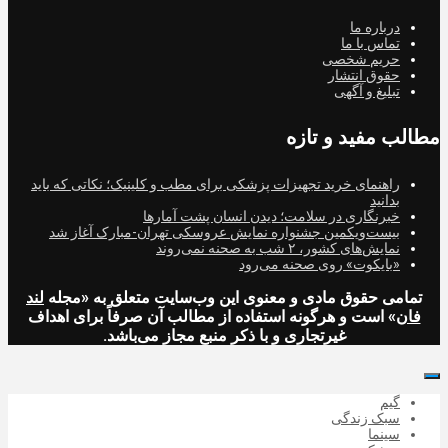
درباره ما
تماس با ما
حریم شخصی
حقوق انتشار
تبلیغ و آگهی
مطالب مفید و تازه
راهنمای خرید تجهیزات پزشکی برای مطب و کلینیک؛ نکاتی که باید
بدانید
خبرنگاری در سلامت؛ دیدن انسان پشت آمارها
بیست‌ویکمین جشنواره نمایش عروسکی تهران-مبارک آغاز شد
نمایش‌های کشور، ٢ شب به صحنه نمی‌روند
«بایکوت» روی صحنه می‌رود
تمامی حقوق مادی و معنوی این وب‌سایت متعلق به «مجله
لند
فان
» است و هرگونه استفاده از مطالب آن صرفاً برای اهداف
غیرتجاری و با ذکر منبع مجاز می‌باشد.
گیم
سبک زندگی
سینما