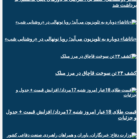
برداشت شد
«ناتاشا» دوباره به تلویزیون می‌آید؛ رویا نونهالی در «روشنایی شب»
کشف ۲۴ تن سوخت قاچاق در مرز میلک
قیمت طلای 18عیار امروز شنبه 17مرداد/ افزایش قیمت + جدول
و جزئیات