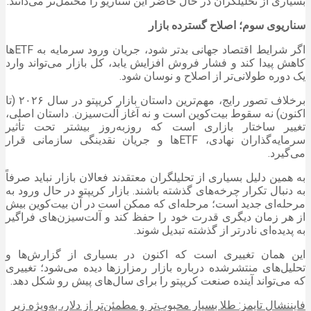
بسیاری از تحلیلگران در حال حاضر این سناریو را محتمل‌تر می‌دانند.
سناریوی سوم؛ اصلاح گسترده بازار
اگر شرایط اقتصاد جهانی بدتر شود، جریان ورود سرمایه به ETFها
کاهش پیدا کند و فشار فروش افزایش یابد، کل بازار می‌تواند وارد
یک دوره طولانی‌تر از اصلاح و نوسان شود.
برخلاف تصور رایج، مهم‌ترین داستان بازار کریپتو در سال ۲۰۲۶ (تا
اکنون) نه سقوط بیت‌کوین است و نه آغاز آلت‌سیزن. داستان اصلی،
تغییر ساختار بازاری است که روزبه‌روز بیشتر تحت تأثیر
سرمایه‌گذاران نهادی، ETFها و جریان نقدینگی سازمانی قرار
می‌گیرد.
به همین دلیل بسیاری از تحلیلگران معتقدند فعالان بازار نباید صرفاً
به دنبال تکرار چرخه‌های گذشته باشند. بازار کریپتو در حال ورود به
مرحله‌ای جدید است؛ مرحله‌ای که ممکن است در آن بیت‌کوین بیش
از هر زمان دیگری قدرت خود را حفظ کند و آلت‌سیزن‌های فراگیر
به پدیده‌ای نادرتر از گذشته تبدیل شوند.
این همان تغییری است که اکنون در بسیاری از گزارش‌ها و
تحلیل‌های منتشرشده درباره بازار رمزارزها دیده می‌شود؛ تغییری
که می‌تواند آینده صنعت کریپتو را برای سال‌های پیش رو شکل دهد.
فایننشال تایمز: طلا بسیار محبوب‌تر و مطمئن‌تر از دلار، به‌ویژه زیر