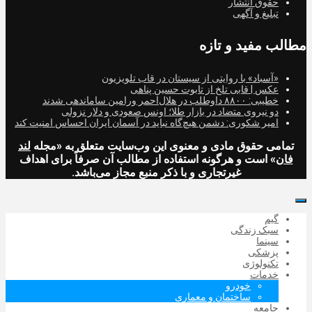
حقوق انتشار
تبلیغ و آگهی
مطالب مفید و تازه
«آسباد» با روایتی از سیستان در قاب تلویزیون
عکس | قابی تلخ از تابوت حسین پناهی
خطیبی: ۸۸۰۰ داوطلب در هلال‌احمر ورامین ساماندهی شدند
دو نیروی متضاد در بازار طلا؛ اونس صعودی و دلار نزولی
امیر شکوری: دشمن هیچ‌گاه نباید در آسمان ایران احساس امنیت کند
تمامی حقوق مادی و معنوی این وب‌سایت متعلق به «مجله
لند
فان
» است و هرگونه استفاده از مطالب آن صرفاً برای اهداف
غیرتجاری و با ذکر منبع مجاز می‌باشد.
گیم
سبک زندگی
سینما
پزشکی
تکنولوژی
خدمات
خودرو
ساختمان و معماری
جامعه