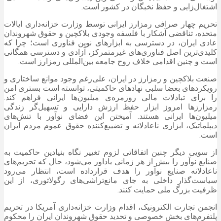
اشتغال‌زایی و حفظ نخبگان در کشور است.
تحریم چهار صرافی رمزارز ایرانی توسط وزارت خزانه‌داری ایالات
متحده، تناقضی آشکار با فلسفه وجودی بلاکچین و حقوق شهروندان
عادی ایران، در دسترسی به ابزار‌های نوین فناوری است؛ چرا که
کلیدی‌ترین اصل فناوری‌های غیرمتمرکز، آزادی و دسترسی همگانی
است و چنین اقدامی خلاف روح جامعه بین‌المللی رمزارز است.
صنعت بلاکچین و رمزارز در ایران، علی‌رغم وجود موانع ساختاری و
رویکرد‌های بعضا سلبی نهاد‌های حاکمیتی، توانسته است بستری امن
را برای تبادلات مالی روزمره‌ی میلیون‌ها ایرانی فراهم کند.
رمزارز‌ها امروز ابزار حفظ ارزش دارایی و تسهیل‌گر زندگی
میلیون‌ها ایرانی هستند. آمیختن این فضای نوآور با تنش‌های
دیپلماتیک، ابزاری ناعادلانه و تضییع‌کننده حقوق عموم مردم ایران
است.
از سویی دیگر چنین اتفاقاتی لزوم تغییر نگاه بنیادین حاکمیت به
صنایع نوآور را بیش از هر زمانی یاداور می‌شود، حال که تحریم‌های
ناعادلانه صنایع نوآور را هدف قرارداده است، انتظار می‌رود
سیاست‌گذار داخلی به جای مانع‌تراشی‌های رگولاتوری، از این
ظرفیت بزرگ ملی حمایت کنند.
انجمن تجارت الکترونیک، اقدام وزارت خزانه‌داری آمریکا در تحریم
پلتفرم‌های بخش خصوصی و تحدید حقوق شهروندان ایران را محکوم