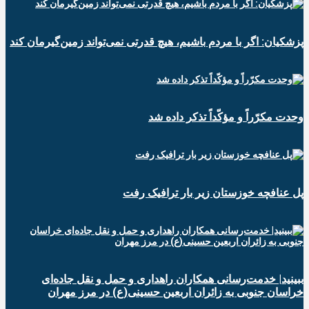
پزشکیان: اگر با مردم باشیم، هیچ قدرتی نمی‌تواند زمین‌گیرمان کند
وحدت مکرّراً و مؤکّداً تذکر داده شد
پل عنافچه خوزستان زیر بار ترافیک رفت
ببینید| خدمت‌رسانی همکاران راهداری و حمل و نقل جاده‌ای
خراسان جنوبی به زائران اربعین حسینی(ع) در مرز مهران