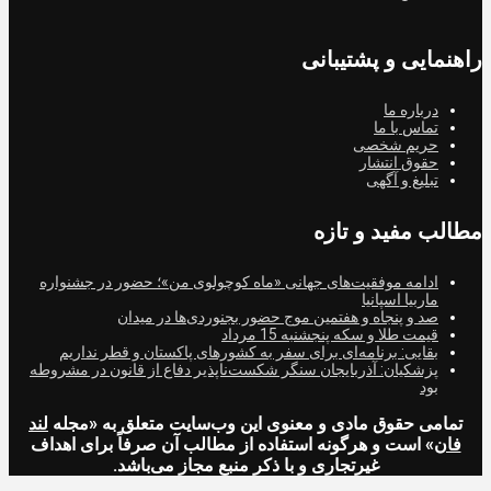
راهنمایی و پشتیبانی
درباره ما
تماس با ما
حریم شخصی
حقوق انتشار
تبلیغ و آگهی
مطالب مفید و تازه
ادامه موفقیت‌های جهانی «ماه کوچولوی من»؛ حضور در جشنواره
ماربیا اسپانیا
صد و پنجاه و هفتمین موج حضور بجنوردی‌ها در میدان
قیمت طلا و سکه پنجشنبه 15 مرداد
بقایی: برنامه‌ای برای سفر به کشورهای پاکستان و قطر نداریم
پزشکیان: آذربایجان سنگر شکست‌ناپذیر دفاع از قانون در مشروطه
بود
تمامی حقوق مادی و معنوی این وب‌سایت متعلق به «مجله
لند
فان
» است و هرگونه استفاده از مطالب آن صرفاً برای اهداف
غیرتجاری و با ذکر منبع مجاز می‌باشد.