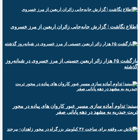
️اطلاع نگاشت | گزارش جابه‌جایی زائران اربعین از مرز خسروی
️بازگشت ۶۵ هزار زائر اربعین حسینی از مرز خسروی در شبانه‌روز
گذشته
ببینید| تداوم آماده سازی مسیر عبور کاروان های پیاده در محور
تربت حیدریه به مشهد در دهه پایانی صفر