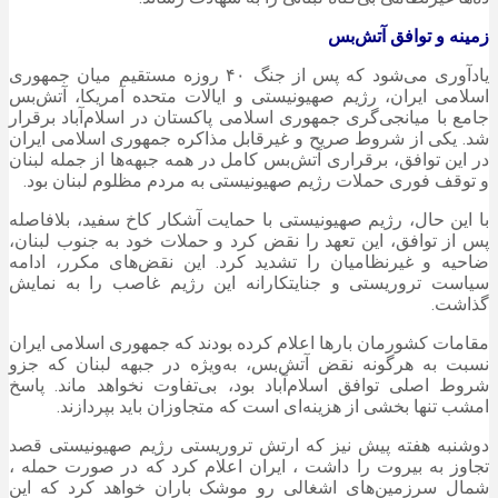
زمینه و توافق آتش‌بس
یادآوری می‌شود که پس از جنگ ۴۰ روزه مستقیم میان جمهوری
اسلامی ایران، رژیم صهیونیستی و ایالات متحده آمریکا، آتش‌بس
جامع با میانجی‌گری جمهوری اسلامی پاکستان در اسلام‌آباد برقرار
شد. یکی از شروط صریح و غیرقابل مذاکره جمهوری اسلامی ایران
در این توافق، برقراری آتش‌بس کامل در همه جبهه‌ها از جمله لبنان
و توقف فوری حملات رژیم صهیونیستی به مردم مظلوم لبنان بود.
با این حال، رژیم صهیونیستی با حمایت آشکار کاخ سفید، بلافاصله
پس از توافق، این تعهد را نقض کرد و حملات خود به جنوب لبنان،
ضاحیه و غیرنظامیان را تشدید کرد. این نقض‌های مکرر، ادامه
سیاست تروریستی و جنایتکارانه این رژیم غاصب را به نمایش
گذاشت.
مقامات کشورمان بارها اعلام کرده بودند که جمهوری اسلامی ایران
نسبت به هرگونه نقض آتش‌بس، به‌ویژه در جبهه لبنان که جزو
شروط اصلی توافق اسلام‌آباد بود، بی‌تفاوت نخواهد ماند. پاسخ
امشب تنها بخشی از هزینه‌ای است که متجاوزان باید بپردازند.
دوشنبه هفته پیش نیز که ارتش تروریستی رژیم صهیونیستی قصد
تجاوز به بیروت را داشت ، ایران اعلام کرد که در صورت حمله ،
شمال سرزمین‌های اشغالی رو موشک باران خواهد کرد که این