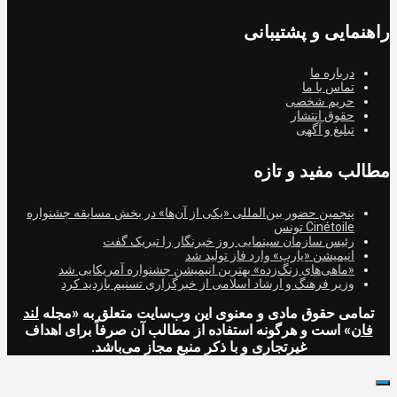
راهنمایی و پشتیبانی
درباره ما
تماس با ما
حریم شخصی
حقوق انتشار
تبلیغ و آگهی
مطالب مفید و تازه
پنجمین حضور بین‌المللی «یکی از آن‌ها» در بخش مسابقه جشنواره
Cinétoile تونس
رئیس سازمان سینمایی روز خبرنگار را تبریک گفت
انیمیشن «یارپ» وارد فاز تولید شد
«ماهی‌های زنگ‌زده» بهترین انیمیشن جشنواره آمریکایی شد
وزیر فرهنگ و ارشاد اسلامی از خبرگزاری تسنیم بازدید کرد
تمامی حقوق مادی و معنوی این وب‌سایت متعلق به «مجله
لند
فان
» است و هرگونه استفاده از مطالب آن صرفاً برای اهداف
غیرتجاری و با ذکر منبع مجاز می‌باشد.