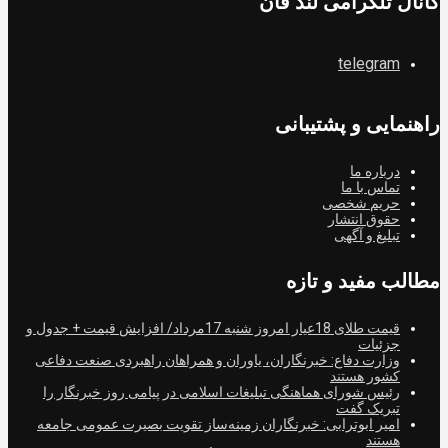
کانال تلگرامی لند فان
telegram
راهنمایی و پشتیبانی
درباره ما
تماس با ما
حریم شخصی
حقوق انتشار
تبلیغ و آگهی
مطالب مفید و تازه
قیمت طلای 18عیار امروز شنبه 17مرداد/ افزایش قیمت + جدول و
جزئیات
وزارت دفاع: خبرنگاران، یاوران و همراهان راهبردی صنعت دفاعی
کشور هستند
رئیس شورای هماهنگی تبلیغات اسلامی در پیامی روز خبرنگار را
تبریک گفت
امیر ابوترابی: خبرنگاران زمینه‌ساز تقویت بصیرت عمومی جامعه
هستند