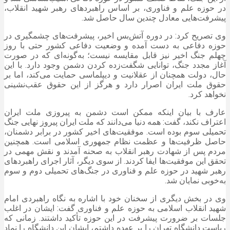
در حوزه علم و فناوری، بر اساس راهبردهای رهبر شهید انقلاب،
پیشرفت‌هایی معادل چندین سال حاصل شد.
وی تصریح کرد: در دوره آتش‌بس اخیر، پیشرفت‌های چشمگیری در
حوزه دفاعی به دست آمده و وضعیت دفاعی کشور حتی با روز
چهلم جنگ اخیر نیز قابل مقایسه نیست؛ به‌گونه‌ای که در صورت
آغاز مجدد جنگ، توانایی شگفت‌زده کردن دشمن وجود دارد. با این
حال، دولت همچنان از عقلانیت و دیپلماسی حمایت می‌کند، اما بر
حقوق ملت ایران اصرار دارد و هرگز از این حقوق عقب‌نشینی
نخواهد کرد.
عارف با بیان اینکه ممکن است دشمن به پیروزی ملت ایران
اعتراف نکند، گفت: همه دنیا می‌دانند که ملت ایران پیروز نهایی جنگ
تحمیلی سوم بوده است. موفقیت‌های اخیر کشور در برابر دشمنان،
حاصل ظرفیت‌ها و عظمت نظام جمهوری اسلامی است. همچنین
مردم پس از شهادت رهبر انقلاب به صحنه آمدند و نقش مهمی در
تحقق این موفقیت‌ها ایفا کردند. از سوی دیگر، آثار اجرای راهبردهای
رهبر شهید در حوزه علم و فناوری در جنگ‌های تحمیلی دوم و سوم
به‌خوبی نمایان شد.
وی در بخش دیگری از سخنان خود با اشاره به نگاه راهبردی امام
شهید انقلاب اسلامی به حوزه علم و فناوری گفت: ایشان در اغلب
جلسات بر ضرورت پیشرفت در این حوزه تأکید داشتند. زمانی که
ریاست دانشگاه تهران را بر عهده داشتم، ایشان این دانشگاه را نماد