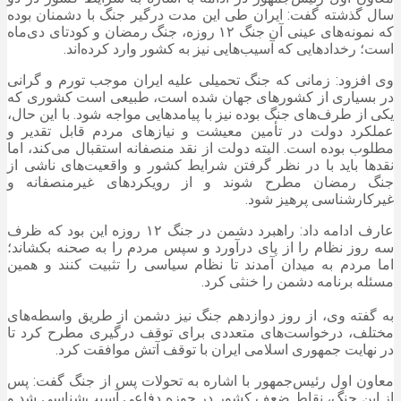
سال گذشته گفت: ایران طی این مدت درگیر جنگ با دشمنان بوده
که نمونه‌های عینی آن جنگ ۱۲ روزه، جنگ رمضان و کودتای دی‌ماه
است؛ رخدادهایی که آسیب‌هایی نیز به کشور وارد کرده‌اند.
وی افزود: زمانی که جنگ تحمیلی علیه ایران موجب تورم و گرانی
در بسیاری از کشورهای جهان شده است، طبیعی است کشوری که
یکی از طرف‌های جنگ بوده نیز با پیامدهایی مواجه شود. با این حال،
عملکرد دولت در تأمین معیشت و نیازهای مردم قابل تقدیر و
مطلوب بوده است. البته دولت از نقد منصفانه استقبال می‌کند، اما
نقدها باید با در نظر گرفتن شرایط کشور و واقعیت‌های ناشی از
جنگ رمضان مطرح شوند و از رویکردهای غیرمنصفانه و
غیرکارشناسی پرهیز شود.
عارف ادامه داد: راهبرد دشمن در جنگ ۱۲ روزه این بود که ظرف
سه روز نظام را از پای درآورد و سپس مردم را به صحنه بکشاند؛
اما مردم به میدان آمدند تا نظام سیاسی را تثبیت کنند و همین
مسئله برنامه دشمن را خنثی کرد.
به گفته وی، از روز دوازدهم جنگ نیز دشمن از طریق واسطه‌های
مختلف، درخواست‌های متعددی برای توقف درگیری مطرح کرد تا
در نهایت جمهوری اسلامی ایران با توقف آتش موافقت کرد.
معاون اول رئیس‌جمهور با اشاره به تحولات پس از جنگ گفت: پس
از این جنگ، نقاط ضعف کشور در حوزه دفاعی آسیب‌شناسی شد و