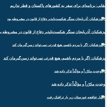
بقایی: برنامه‌ای برای سفر به کشورهای پاکستان و قطر نداریم
پزشکیان: آذربایجان سنگر شکست‌ناپذیر دفاع از قانون در مشروطه بو
پزشکیان: اگر با مردم باشیم، هیچ قدرتی نمی‌تواند زمین‌گیرمان کند
وحدت مکرّراً و مؤکّداً تذکر داده شد