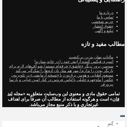
درباره ما
تماس با ما
حریم شخصی
حقوق انتشار
تبلیغ و آگهی
مطالب مفید و تازه
مالیات پنهان بنزین بی‌کیفیت
اسپری فیکس کننده آرایش خود را در خانه بسازید!
سوسن پرور: دیگر «عاشق» حرفه‌ام نیستم/ شو آف‌های لازم برای
بازیگر بودن را ندارم/ مِهر هم مثل نان آدم‌ها را نمک‌گیر می‌کند
مسعود اطیابی و هومن برق‌نورد با «نسخه آزمایشی» در تلویزیون
عکس | ماه‌چهره خلیلی با لباس عروس در کنار امین حیایی و پارسا
پیروزفر
تمامی حقوق مادی و معنوی این وب‌سایت متعلق به «مجله
لند
فان
» است و هرگونه استفاده از مطالب آن صرفاً برای اهداف
غیرتجاری و با ذکر منبع مجاز می‌باشد.
گیم