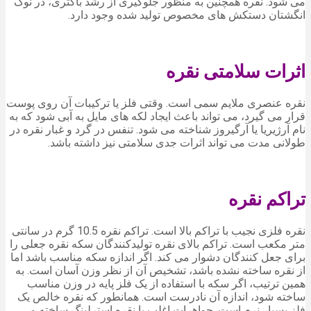
می شود. نقره همچنین به منظور جلوگیری از رشد باکتری، در نوک
انگشتان دستکش های مخصوص تولید شده وجود دارد.
اثرات سلامتی نقره
نقره عنصری ملایم سمی است. وقتی فلز یا ترکیبات آن روی پوست
قرار می گیرد، می تواند باعث ایجاد لکه های مایل به آبی شود که به
نام آرژیریا یا آرگیروز شناخته می شود. تنفس در گرد و غبار نقره در
طولانی مدت می تواند اثرات جدی سلامتی نیز داشته باشد.
تراکم نقره
نقره فلزی نجیب با تراکم بالا است. تراکم نقره 10.5 گرم در سانتی
متر مکعب است. تراکم بالای نقره تولیدکنندگان سکه نقره جعلی را
برای جعل کنندگان دشوار می کند. اگر اندازه سکه مناسب باشد اما
از نقره ساخته نشده باشد، تشخیص آن از نظر وزن آسان است. به
همین ترتیب، اگر سکه با استفاده از یک فلز پایه در وزن مناسب
ساخته شود، اندازه آن نادرست است. همانطور که نقره خالص یک
فلز بسیار نرم است. جواهرات اغلب با نقره استرلینگ ساخته می