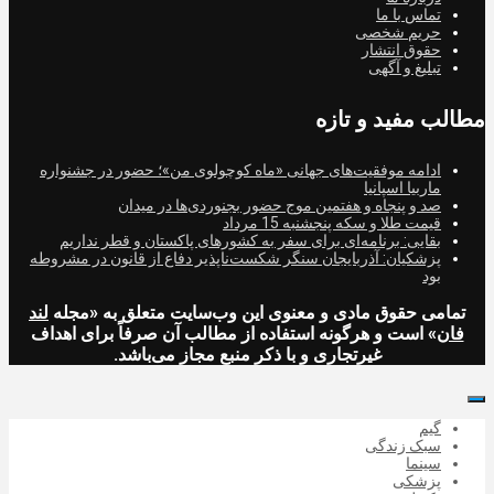
تماس با ما
حریم شخصی
حقوق انتشار
تبلیغ و آگهی
مطالب مفید و تازه
ادامه موفقیت‌های جهانی «ماه کوچولوی من»؛ حضور در جشنواره
ماربیا اسپانیا
صد و پنجاه و هفتمین موج حضور بجنوردی‌ها در میدان
قیمت طلا و سکه پنجشنبه 15 مرداد
بقایی: برنامه‌ای برای سفر به کشورهای پاکستان و قطر نداریم
پزشکیان: آذربایجان سنگر شکست‌ناپذیر دفاع از قانون در مشروطه
بود
تمامی حقوق مادی و معنوی این وب‌سایت متعلق به «مجله
لند
فان
» است و هرگونه استفاده از مطالب آن صرفاً برای اهداف
غیرتجاری و با ذکر منبع مجاز می‌باشد.
گیم
سبک زندگی
سینما
پزشکی