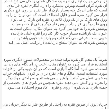
در برخی موارد، آبکاری نقره یک مشکل عملی را حل می کند که در
آن نقره گران قیمت بهترین عملکرد را دارد. آبکاری نقره فرآیندی
است که طی آن یک لایه بسیار نازک از فلز نقره بر روی فلز دیگری
قرار می گیرد. نقره آنقدر قابل انعطاف است که می توان آن را به
ورق های نازک تر از یک ورق کاغذ زد. نقره این نازک را می توان
روی فلز دیگری قرار داد. سپس فلز دیگر برخی از خصوصیات
پوشش نقره را به خود می گیرد. به عنوان مثال، ممکن است به
عنوان یک بازتابنده بسیار خوب کار کند زیرا نقره خیلی بازتابنده
خوبی است. فرقی نمی کند فلز دوم بازتابنده خوبی باشد یا نه.
پوشش نقره ای به عنوان سطح بازتابنده در ترکیب عمل می کند.
تقریباً یک پنجم کل نقره تولید شده در محصولات متنوع دیگری مورد
استفاده قرار می گیرد. به عنوان مثال، اغلب در آمالگام های دندانی
استفاده می شود. آمالگام آلیاژی است که در آن جیوه یکی از فلزات
مورد استفاده است. آمالگام های نقره برای پر کردن دندانهای خراب
به خوبی عمل می کنند. آنها غیر سمی هستند و به راحتی مواد دیگر
را تجزیه و واکنش نمی دهند. نقره همچنین در باتری های تخصصی از
جمله باتری های نقره – روی و نقره – کادمیوم استفاده می شود.
جریان برق از طریق نقره به راحتی از طریق فلزات دیگر جریان می
یابد.