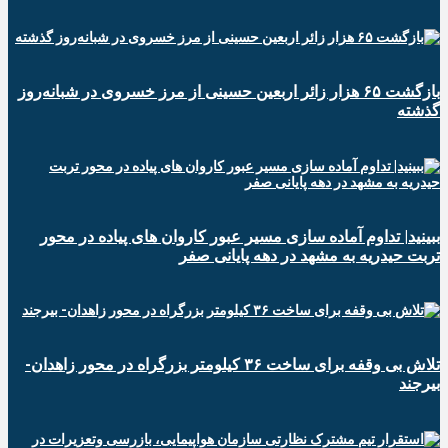
️بازگشت ۶۵ هزار زائر اربعین حسینی از مرز خسروی در شبانه‌روز
گذشته
ببینید| تداوم آماده سازی مسیر عبور کاروان های پیاده در محور
تربت حیدریه به مشهد در دهه پایانی صفر
تلاش بی وقفه برای ساخت ۳۶ کیلومتر بزرگراه در محور زاهدان-
بیرجند