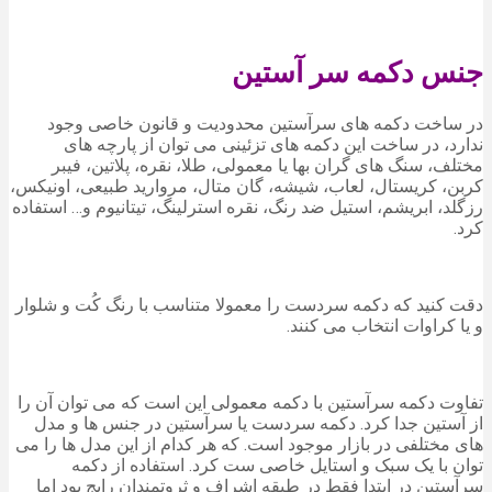
جنس دکمه سر آستین
در ساخت دکمه های سرآستین محدودیت و قانون خاصی وجود
ندارد، در ساخت این دکمه های تزئینی می توان از پارچه های
مختلف، سنگ های گران بها یا معمولی، طلا، نقره، پلاتین، فیبر
کربن، کریستال، لعاب، شیشه، گان متال، مروارید طبیعی، اونیکس،
رزگلد، ابریشم، استیل ضد رنگ، نقره استرلینگ، تیتانیوم و… استفاده
کرد.
دقت کنید که دکمه سردست را معمولا متناسب با رنگ کُت و شلوار
و یا کراوات انتخاب می کنند.
تفاوت دکمه سرآستین با دکمه معمولی این است که می توان آن را
از آستین جدا کرد. دکمه سردست یا سرآستین در جنس ها و مدل
های مختلفی در بازار موجود است. که هر کدام از این مدل ها را می
توان با یک سبک و استایل خاصی ست کرد. استفاده از دکمه
سرآستین در ابتدا فقط در طبقه اشراف و ثروتمندان رایج بود اما