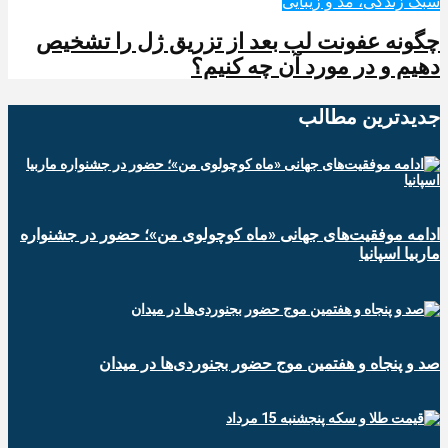
سبک زندگی، مد و زیبایی
چگونه عفونت لب بعد از تزریق ژل را تشخیص
دهیم و در مورد آن چه کنیم؟
جدیدترین‌ مطالب
ادامه موفقیت‌های جهانی «ماه کوچولوی من»؛ حضور در جشنواره
ماربیا اسپانیا
صد و پنجاه و هفتمین موج حضور بجنوردی‌ها در میدان