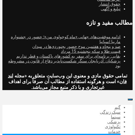
حقوق انتشار
تبلیغ و آگهی
مطالب مفید و تازه
ادامه موفقیت‌های جهانی «ماه کوچولوی من»؛ حضور در جشنواره
ماربیا اسپانیا
صد و پنجاه و هفتمین موج حضور بجنوردی‌ها در میدان
قیمت طلا و سکه پنجشنبه 15 مرداد
بقایی: برنامه‌ای برای سفر به کشورهای پاکستان و قطر نداریم
پزشکیان: آذربایجان سنگر شکست‌ناپذیر دفاع از قانون در مشروطه
بود
تمامی حقوق مادی و معنوی این وب‌سایت متعلق به «مجله
لند
فان
» است و هرگونه استفاده از مطالب آن صرفاً برای اهداف
غیرتجاری و با ذکر منبع مجاز می‌باشد.
گیم
سبک زندگی
سینما
پزشکی
تکنولوژی
خدمات