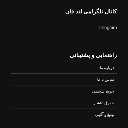
کانال تلگرامی لند فان
استقرار تیم مشترک
پزشکیان: آذربایجان سنگر
نظارتی سازمان
شکست‌ناپذیر دفاع از
هواپیمایی، بازرسی
قانون در مشروطه بود
telegram
وتعزیرات در عملیات
پروازی اربعین ۱۴۰۵
راهنمایی و پشتیبانی
پزشکیان: اگر با مردم
باشیم، هیچ قدرتی
درباره ما
نمی‌تواند زمین‌گیرمان کند
تاکید مدیرکل راه و
تماس با ما
شهرسازی سیستان و
بلوچستان بر شتاب‌بخشی
به پروژه‌های نهضت ملی
حریم شخصی
مسکن
وحدت مکرّراً و مؤکّداً
حقوق انتشار
تذکر داده شد
تبلیغ و آگهی