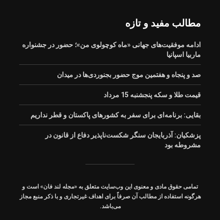
ارتقای خدمات شهری،
پل عنافچه خوزستان زیر
بار ترافیک رفت
آزادسازی پلاک‌های
مطالب مفید و تازه
معارض و تعریض معابر
بافت فرسوده صالحیه
ادامه موفقیت‌های جهانی «ماه کوچولوی من»؛ حضور در جشنواره
ببینید| خدمت‌رسانی
ماربیا اسپانیا
همکاران راهداری و حمل
و نقل جاده‌ای خراسان
صد و پنجاه و هفتمین موج حضور بجنوردی‌ها در میدان
جنوبی به زائران اربعین
حسینی(ع) در مرز مهران
قیمت طلا و سکه پنجشنبه 15 مرداد
۶۷ درصد زائران قزوینی
از مرز مهران به استان
بقایی: برنامه‌ای برای سفر به کشورهای پاکستان و قطر نداریم
بازگشتند
پزشکیان: آذربایجان سنگر شکست‌ناپذیر دفاع از قانون در
مشروطه بود
️اطلاع نگاشت | گزارش
برگزاری پنجمین جلسه
شورای تأمین مسکن
جابه‌جایی زائران اربعین
تمامی حقوق مادی و معنوی این وب‌سایت متعلق به «مجله
لند فان
» است و
از مرز خسروی
بوشهر با محوریت تأمین
هرگونه استفاده از مطالب آن صرفاً برای اهداف غیرتجاری و با ذکر منبع مجاز
مالی و زیرساخت‌های
می‌باشد.
نهضت ملی مسکن استان