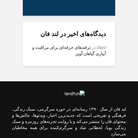
خسروی در شبانه‌روز
حضور در جشنواره ماربیا
اسپانیا
گذشته
دیدگاه‌های اخیر در لند فان
ببینید| تداوم آماده سازی
صد و پنجاه و هفتمین موج
حضور بجنوردی‌ها در
مسیر عبور کاروان های
dayo
در
ترفندهای حرفه‌ای برای مراقبت و
میدان
پیاده در محور تربت
آبیاری گیاهان آویز
حیدریه به مشهد در دهه
پایانی صفر
قیمت طلا و سکه پنجشنبه
15 مرداد
تلاش بی وقفه برای
ساخت ۳۶ کیلومتر
بقایی: برنامه‌ای برای
لند فان از سال ۱۳۹۰ رسانه‌ای در حوزه سرگرمی، سبک زندگی،
سفر به کشورهای
بزرگراه در محور زاهدان-
فرهنگی و تفریحی است که جدیدترین اخبار، ویدئوها، چالش‌ها و
بیرجند
پاکستان و قطر نداریم
محتوای فان را منتشر می‌کند و با روایت تجربه‌های روزمره و سبک
زندگی پویا، لحظاتی شاد و سرگرم‌کننده برای همه مخاطبان
می‌سازد.