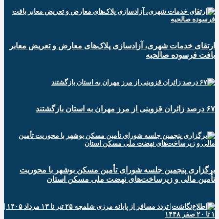
ارتقای خدمات شهری، آزادسازی پلاک‌های معارض و تعریض معابر
بافت فرسوده صالحیه
۶۷ درصد زائران قزوینی از مرز مهران به استان بازگشتند
برگزاری پنجمین جلسه شورای تأمین مسکن بوشهر با محوریت
تأمین مالی و زیرساخت‌های نهضت ملی مسکن استان