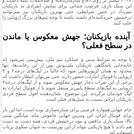
۲۰۲۶ بیشتر بر روی دفاع سازمان‌یافته و ضدحملات تکیه داشت و
این سبک بازی، فرصت چندانی برای نمایش انفرادی به بازیکنان
نمی‌داد. در چنین شرایطی، حتی بهترین بازیکنان نیز نمی‌توانند
درخشش خیره‌کننده‌ای داشته باشند تا توجه تیم‌های بزرگ اروپایی را
جلب کنند.
آینده بازیکنان؛ جهش معکوس یا ماندن
در سطح فعلی؟
با توجه به شرایط سنی و عملکرد تیم ملی، پیش‌بینی می‌شود که
جابه‌جایی باشگاهی بازیکنان ملی‌پوش پس از این رقابت‌ها، تنها
محدود به همان لژیونرهایی شود که غالباً در لیگ‌های درجه‌۲ و ۳
اروپایی یا فوتبال امارات حضور دارند. حتی می‌توان انتظار داشت که
برخی از این نفرات دچار جهش معکوس شوند و از لیگ‌های درجه‌۲
اروپایی به لیگ‌های سطح پایین‌تر منتقل شوند یا از فوتبال امارات به
لیگ خودمان برگردند. این موضوع، نشان‌دهنده افول سطح فردی
بازیکنان ایرانی نسبت به نسل‌های قبلی است.
جام جهانی همواره فرصتی برای ستاره‌سازی بوده است، اما این بار
برای فوتبال ایران، این ویترین جهانی خاموش ماند. میانگین سنی
بالا، سبک بازی تدافعی و نبود درخشش فردی، همه دست به دست
هم دادند تا هیچ بازیکنی نتواند از این تورنمنت به عنوان سکوی پرتاب
استفاده کند.