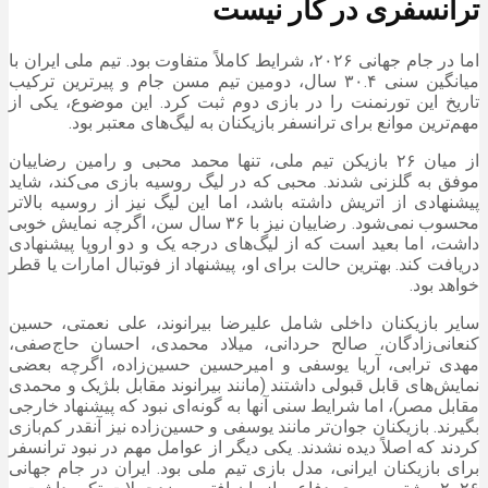
ترانسفری در کار نیست
اما در جام جهانی ۲۰۲۶، شرایط کاملاً متفاوت بود. تیم ملی ایران با
میانگین سنی ۳۰.۴ سال، دومین تیم مسن جام و پیرترین ترکیب
تاریخ این تورنمنت را در بازی دوم ثبت کرد. این موضوع، یکی از
مهم‌ترین موانع برای ترانسفر بازیکنان به لیگ‌های معتبر بود.
از میان ۲۶ بازیکن تیم ملی، تنها محمد محبی و رامین رضاییان
موفق به گلزنی شدند. محبی که در لیگ روسیه بازی می‌کند، شاید
پیشنهادی از اتریش داشته باشد، اما این لیگ نیز از روسیه بالاتر
محسوب نمی‌شود. رضاییان نیز با ۳۶ سال سن، اگرچه نمایش خوبی
داشت، اما بعید است که از لیگ‌های درجه یک و دو اروپا پیشنهادی
دریافت کند. بهترین حالت برای او، پیشنهاد از فوتبال امارات یا قطر
خواهد بود.
سایر بازیکنان داخلی شامل علیرضا بیرانوند، علی نعمتی، حسین
کنعانی‌زادگان، صالح حردانی، میلاد محمدی، احسان حاج‌صفی،
مهدی ترابی، آریا یوسفی و امیرحسین حسین‌زاده، اگرچه بعضی
نمایش‌های قابل قبولی داشتند (مانند بیرانوند مقابل بلژیک و محمدی
مقابل مصر)، اما شرایط سنی آنها به گونه‌ای نبود که پیشنهاد خارجی
بگیرند. بازیکنان جوان‌تر مانند یوسفی و حسین‌زاده نیز آنقدر کم‌بازی
کردند که اصلاً دیده نشدند. یکی دیگر از عوامل مهم در نبود ترانسفر
برای بازیکنان ایرانی، مدل بازی تیم ملی بود. ایران در جام جهانی