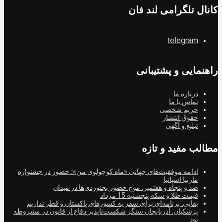
کانال تلگرامی لند فان
telegram
راهنمایی و پشتیبانی
درباره ما
تماس با ما
حریم شخصی
حقوق انتشار
تبلیغ و آگهی
مطالب مفید و تازه
ادامه موفقیت‌های جهانی «ماه کوچولوی من»؛ حضور در جشنواره
ماربیا اسپانیا
صد و پنجاه و هفتمین موج حضور بجنوردی‌ها در میدان
قیمت طلا و سکه پنجشنبه 15 مرداد
بقایی: برنامه‌ای برای سفر به کشورهای پاکستان و قطر نداریم
پزشکیان: آذربایجان سنگر شکست‌ناپذیر دفاع از قانون در مشروطه
بود