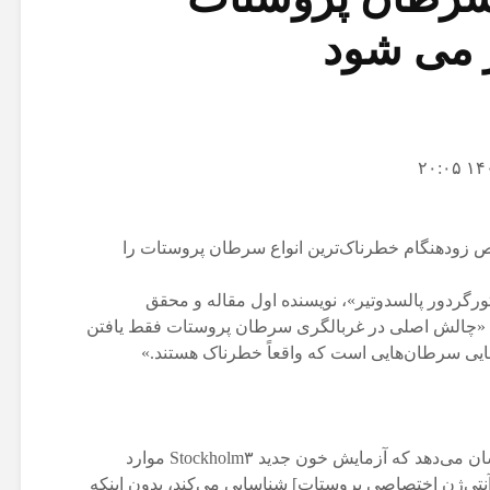
 می شود
 زودهنگام خطرناک‌ترین انواع سرطان پروستات را
رگردور پالسدوتیر»، نویسنده اول مقاله و محقق
 «چالش اصلی در غربالگری سرطان پروستات فقط یافتن
یی سرطان‌هایی است که واقعاً خطرناک هستند.»
او در یک بیانیه خبری افزود: «نتایج ما نشان می‌دهد که آزمایش خون جدید Stockholm۳ موارد
ان تهاجمی‌تری را نسبت به PSA [آنتی‌ژن اختصاصی پروستات] شناسایی می‌کند، بدون اینکه