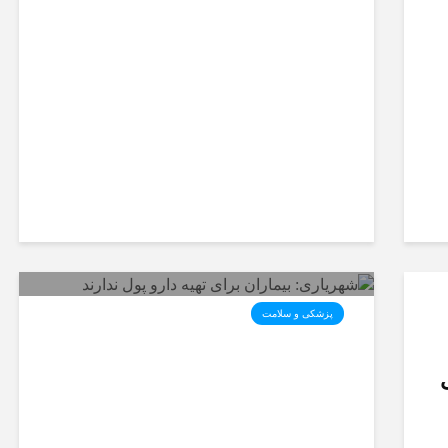
وزیر بهداشت با دست پُر به
شیراز می‌آید؛ افتتاح سه پروژه
مهم سلامت‌محور
پزشکی و سلامت
شهریاری: بیماران برای تهیه دارو
پول ندارند