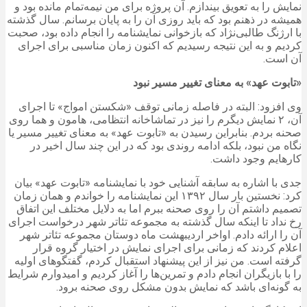
نمایش را به تعویق بیندازم. آن پروژه برای من نیمه‌تمام مانده بود و
همیشه در ذهنم بود که باید روزی آن را به پایان برسانم. سال گذشته
با ارژنگ طالبی‌نژاد که بازخوانی نمایشنامه را انجام داده بود، صحبت
کردیم و به این نتیجه رسیدیم که اکنون زمان مناسبی برای اجرای
آن است.
«تابوت عهد» به معنای تغییر مسیر نبود
وی افزود: البته در فاصله زمانی توقف «شکستن امواج» تا اجرای
آن، ۲ نمایش دیگرم را نیز در تماشاخانه انتظامی، هامون و هما روی
صحنه بردم. بنابراین رسیدن به «تابوت عهد» به معنای تغییر مسیر یا
نگاه من نبود، بلکه ادامه روندی بود که در این چند سال‌ اخیر در
کارهایم وجود داشت.
جدی با اشاره به سابقه آشنایی خود با نمایشنامه «تابوت عهد» بیان
کرد: نخستین بار سال ۱۳۹۲ این نمایشنامه را خواندم و همان زمان
تصمیم داشتم آن را روی صحنه ببرم اما به دلایل مختلف این اتفاق
رخ نداد تا اینکه سال گذشته به مجموعه تئاتر شهر درخواست اجرای
آن را ارائه دادم. اواخر اردیبهشت ماه دوستان مجموعه تئاتر شهر
اعلام کردند که زمانی برای اجرای نمایش در اختیار گروه قرار
گرفته است. من نیز از این پیشنهاد استقبال کردم، گفتگوهای اولیه
را با بازیگران انجام دادم و تمرین‌ها را آغاز کردیم و امیدوارم شرایط
به گونه‌ای باشد که نمایش بدون مشکل روی صحنه برود.