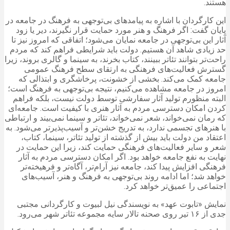
هستند.
این کارگردان با اشاره به پیامدهای بی‌توجهی به فرهنگ در جامعه در
پایان گفت: اگر فرهنگ و هنر مورد حمایت قرار نگیرند، دیر یا زود
آثار این بی‌توجهی در جامعه نمایان می‌شود؛ اتفاقی که امروز نیز تا
حد زیادی شاهد آن هستیم. دولت باید شرایطی فراهم کند که مردم
راحت‌تر بتوانند تئاتر ببینند، کتاب بخرند، به سینما و گالری بروند، زیرا
گسترش فعالیت‌های فرهنگی به ارتقای سطح فرهنگ عمومی
جامعه کمک می‌کند. بخشی از خشونت، پرخاشگری و ابتذالی که
امروز در جامعه مشاهده می‌کنیم، نتیجه بی‌توجهی به فرهنگ است؛
البته منظورم تولید آثار سفارشی توسط دولت نیست، بلکه فراهم
کردن امکان دسترسی مردم به آثار هنری با کیفیت است. جامعه‌ای
که رمان نمی‌خواند، شعر نمی‌خواند، تئاتر و سینما نمی‌بیند و ارتباطی
با هنرهای تجسمی ندارد، به تدریج خشن‌تر و آسیب‌پذیرتر می‌شود. به
اعتقاد من دولت باید بیش از گذشته از تولید تئاتر، سینما، کتاب،
شعر و سایر فعالیت‌های فرهنگی حمایت کند، زیرا این حمایت در
نهایت به نفع جامعه خواهد بود. اگر امکان دسترسی مردم به آثار
فرهنگی افزایش پیدا کند، جامعه نیز آرام‌تر، آگاه‌تر و فرهیخته‌تر
خواهد شد؛ اما ادامه روند بی‌توجهی به فرهنگ و هنر، آسیب‌های
اجتماعی را عمیق‌تر خواهد کرد.
نمایش «تابوت عهد» به نویسندگی نیل لبیوت و کارگردانی مجتبی
جدی از ۱۶ تیر روی صحنه تالار سایه مجموعه تئاتر شهر می‌رود.