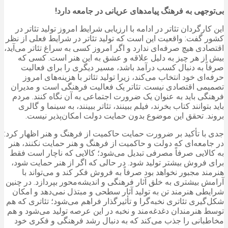
بی‌توجهی به فرهنگ پیامدهای عریانی در جامعه دارد!
این کارگردان تئاتر در ادامه با ارزیابی شرایط امروز تولید تئاتر در
کشور گفت: واقعیت این است که تولید تئاتر در شرایط فعلی از نظر
اقتصادی هیچ صرفه‌ای ندارد و اگر امروز کسی به سراغ تئاتر می‌آید،
بیش از هر چیز به دلیل علاقه و عشق به این هنر است. کسی که
صرفاً به دنبال کسب درآمد باشد، مسیر دیگری را برای فعالیت
حرفه‌ای خود انتخاب می‌کند، زیرا تولید تئاتر با هزینه‌های امروز
تصمیمی اقتصادی نیست. تئاتر یک فعالیت فرهنگی است و مدیران
فرهنگی باید به عنوان یک ضرورت اجتماعی به آن نگاه کنند. مردم
باید بتوانند کتاب بخرند، فیلم ببینند، تئاتر ببینند، به سینما و گالری
بروند. تحقق این موضوع بدون حمایت دولت امکان‌پذیر نیست.
جدی با تأکید بر ضرورت حمایت حاکمیت از فرهنگ و هنر اظهار کرد:
در جامعه‌ای که دولت و حاکمیت از فرهنگ و هنر حمایت نکنند، هنر
به کالایی صرفاً مصرفی تبدیل می‌شود؛ کالایی که ناچار است فقط
برای فروش بیشتر تولید شود. در حالی که اگر از هنر حمایت شود،
هنرمند مجبور نخواهد بود صرفاً به فروش فکر کند و می‌تواند با
آرامش بیشتری به خلق آثار فرهنگی و اندیشه‌محور بپردازد. در چنین
شرایطی هنرمند تن به تولید آثار سطحی و مبتذل نمی‌دهد و امکان
شکل‌گیری تئاتری نخبه‌گرا و تأثیرگذار فراهم می‌شود؛ تئاتری که هم
توسط هنرمندان دغدغه‌مند و نخبه در این عرصه تولید می‌شود و هم
مخاطبانی را جذب می‌کند که به دنبال رشد فرهنگی و فکری خود