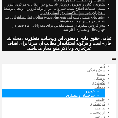
استان البرز به مناسبت روز خبرنگار
بشنوید| رگبار، رعدوبرق و وزش باد شدید در ارتفاعات مرکزی البرز
ببینید | عملیات اصلاح شیب شیروانی در آزادراه قزوین _ زنجان توسط
راهداران شهرستان تاکستان در استان قزوین
ببینید | بازدید مدیرکل راه و شهرسازی خوزستان و نماینده اهواز از پل
بند قیر در مسیر اهواز به شوشتر
پیش‌فروش سفرهای مشهد مقدس برای دهه پایانی ماه صفر در
چهارمحال و بختیاری آغاز شد
تمامی حقوق مادی و معنوی این وب‌سایت متعلق به «مجله
لند
فان
» است و هرگونه استفاده از مطالب آن صرفاً برای اهداف
غیرتجاری و با ذکر منبع مجاز می‌باشد.
گیم
سبک زندگی
سینما
پزشکی
تکنولوژی
خدمات
خودرو
ساختمان و معماری
جامعه
گردشگری
طبیعت
ارزدیجیتال‌
ورزشی