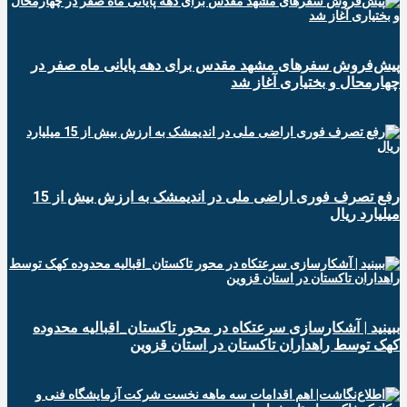
پیش‌فروش سفرهای مشهد مقدس برای دهه پایانی ماه صفر در
چهارمحال و بختیاری آغاز شد
رفع تصرف فوری اراضی ملی در اندیمشک به ارزش بیش از 15
میلیارد ریال
ببینید | آشکارسازی سرعتکاه در محور تاکستان_اقبالیه محدوده
کهک توسط راهداران تاکستان در استان قزوین