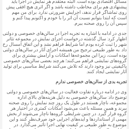
مسائل اقتصادی بوده است. البته معتقدم هر نمایش در اجرا باید
پیشنهادی هم برای مخاطب داشته باشد و اگر اثری هیچ افقی پیش
روی تماشاگر قرار ندهد، اجرایش ضرورتی ندارد. برای من مهم
است که ابتدا بتوانم نسبت آن اثر را با خودم و اکنونم پیدا کنم و
سپس آن را روی صحنه ببرم.
جدی در ادامه با اشاره به تجربه اجرا در سالن‌های خصوصی و دولتی
اظهار کرد: سال گذشته درخواست اجرای نمایش در مجموعه تئاتر
شهر را ثبت کرده بودم اما شرایط فراهم نشد و این اتفاق امسال رخ
داد. به طور طبیعی ترجیح من همیشه اجرای آثار در سالن‌های دولتی
بوده است، زیرا این مجموعه‌ها امکانات و آرامش بیشتری برای
گروه‌های نمایشی فراهم می‌کنند؛ هرچند بعضی سالن‌های خصوصی
باکیفیتی نیز وجود دارند که تلاش می‌کنند شرایط مناسبی برای تولید
آثار نمایشی ایجاد کنند.
تجربه‌ بدی از سالن‌های خصوصی ندارم
وی در ادامه درباره تفاوت فعالیت در سالن‌های خصوصی و دولتی
توضیح داد: سالن‌های خصوصی به دلیل هزینه‌های بالای اداره
مجموعه، ناچار هستند در طول یک روز چند نمایش را روی صحنه
ببرند و همین مسئله باعث می‌شود امکانات کمتری در اختیار هر
گروه قرار گیرد. در چنین شرایطی گروه‌ها ناچار می‌شوند از بخش
مهمی از استانداردها و ایده‌های اجرایی خود صرف‌نظر کنند و این
موضوع به طور طبیعی بر کیفیت نهایی اجرا تأثیر می‌گذارد. در