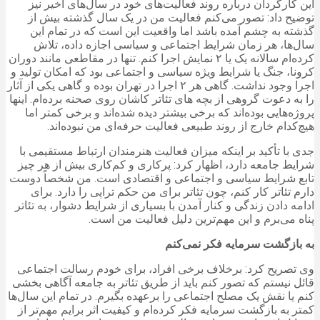
این کارگردان درباره روند فعالیت‌های خود در سال‌های اخیر نیز
توضیح داد: تصور می‌کنم فعالیت من در یک سال گذشته بیش از
گذشته به چشم آمده باشد اما واقعیت این است که در تمام این
سال‌ها، هر زمان شرایط اجتماعی و سیاسی اجازه داده، تلاش
کرده‌ام سالانه یک یا ۲ نمایش اجرا کنم. تنها در مقاطعی مانند دوران
کرونا، جنگ یا شرایط ویژه سیاسی و اجتماعی بود که امکان تولید و
اجرا وجود نداشت. گاهی هر ۲ اجرا در تهران بوده و گاهی یکی از آثار
را به دعوت گروهی از بچه های تئاتر کاشان روی صحنه برده‌ام. اینها
پروژه‌هایی بوده‌اند که برخی بیشتر دیده شده‌اند و برخی کمتر اما
هیچ‌کدام خارج از روند طبیعی فعالیت حرفه‌ای من نبوده‌اند.
جدی با تأکید بر اینکه میزان فعالیت هنرمندان ارتباط مستقیمی با
شرایط جامعه دارد، اظهار کرد: پرکاری و کم‌کاری بیش از هر چیز
تابع شرایط سیاسی و اجتماعی و اقتصادی است. من شخصاً دوست
دارم تئاتر کار کنم، چون تئاتر برای من حکم تراپی را دارد. برای
ادامه دادن زندگی و کنار آمدن با بسیاری از شرایط دشوار، به تئاتر
پناه می‌برم و این مهم‌ترین دلیل فعالیت من است.
به بازگشت سرمایه فکر نمی‌کنم
وی تصریح کرد: برخلاف برخی افراد، برای خودم رسالت اجتماعی
قائل نیستم که تصور کنم باید از طریق تئاتر به جامعه آگاهی بخشی
کنم یا نقش یک مصلح اجتماعی را برعهده بگیرم. در تمام این سال‌ها
کمتر به بازگشت سرمایه فکر کرده‌ام و کیفیت اثر برایم مهم‌تر از