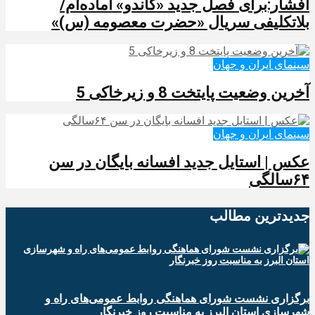
افشار:برای فصل جدید «گاندو» آماده‌ام/
بلاتکلیفی سریال «حضرت معصومه (س)»
سینمای ایران و جهان
آخرین وضعیت پایتخت 8 و زیرخاکی 5
سینمای ایران و جهان
عکس | استایل جدید افسانه بایگان در سن
۶۴سالگی
جدیدترین‌ مطالب
برگزاری نشست شورای هماهنگی روابط عمومی‌های راه و
شهرسازی استان البرز به مناسبت روز خبرنگار