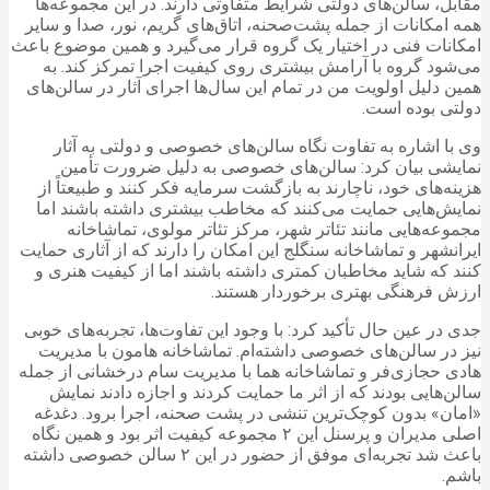
مقابل، سالن‌های دولتی شرایط متفاوتی دارند. در این مجموعه‌ها
همه امکانات از جمله پشت‌صحنه، اتاق‌های گریم، نور، صدا و سایر
امکانات فنی در اختیار یک گروه قرار می‌گیرد و همین موضوع باعث
می‌شود گروه با آرامش بیشتری روی کیفیت اجرا تمرکز کند. به
همین دلیل اولویت من در تمام این سال‌ها اجرای آثار در سالن‌های
دولتی بوده است.
وی با اشاره به تفاوت نگاه سالن‌های خصوصی و دولتی به آثار
نمایشی بیان کرد: سالن‌های خصوصی به دلیل ضرورت تأمین
هزینه‌های خود، ناچارند به بازگشت سرمایه فکر کنند و طبیعتاً از
نمایش‌هایی حمایت می‌کنند که مخاطب بیشتری داشته باشند اما
مجموعه‌هایی مانند تئاتر شهر، مرکز تئاتر مولوی، تماشاخانه
ایرانشهر و تماشاخانه سنگلج این امکان را دارند که از آثاری حمایت
کنند که شاید مخاطبان کمتری داشته باشند اما از کیفیت هنری و
ارزش فرهنگی بهتری برخوردار هستند.
جدی در عین حال تأکید کرد: با وجود این تفاوت‌ها، تجربه‌های خوبی
نیز در سالن‌های خصوصی داشته‌ام. تماشاخانه هامون با مدیریت
هادی حجازی‌فر و تماشاخانه هما با مدیریت سام درخشانی از جمله
سالن‌هایی بودند که از اثر ما حمایت کردند و اجازه دادند نمایش
«امان» بدون کوچک‌ترین تنشی در پشت صحنه، اجرا برود. دغدغه
اصلی مدیران و پرسنل این ۲ مجموعه کیفیت اثر بود و همین نگاه
باعث شد تجربه‌ای موفق از حضور در این ۲ سالن خصوصی داشته
باشم.