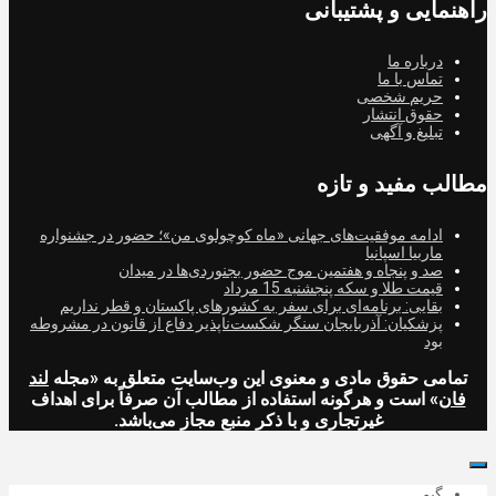
راهنمایی و پشتیبانی
درباره ما
تماس با ما
حریم شخصی
حقوق انتشار
تبلیغ و آگهی
مطالب مفید و تازه
ادامه موفقیت‌های جهانی «ماه کوچولوی من»؛ حضور در جشنواره
ماربیا اسپانیا
صد و پنجاه و هفتمین موج حضور بجنوردی‌ها در میدان
قیمت طلا و سکه پنجشنبه 15 مرداد
بقایی: برنامه‌ای برای سفر به کشورهای پاکستان و قطر نداریم
پزشکیان: آذربایجان سنگر شکست‌ناپذیر دفاع از قانون در مشروطه
بود
تمامی حقوق مادی و معنوی این وب‌سایت متعلق به «مجله
لند
فان
» است و هرگونه استفاده از مطالب آن صرفاً برای اهداف
غیرتجاری و با ذکر منبع مجاز می‌باشد.
گیم