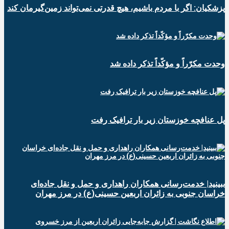
پزشکیان: اگر با مردم باشیم، هیچ قدرتی نمی‌تواند زمین‌گیرمان کند
وحدت مکرّراً و مؤکّداً تذکر داده شد
پل عنافچه خوزستان زیر بار ترافیک رفت
ببینید| خدمت‌رسانی همکاران راهداری و حمل و نقل جاده‌ای
خراسان جنوبی به زائران اربعین حسینی(ع) در مرز مهران