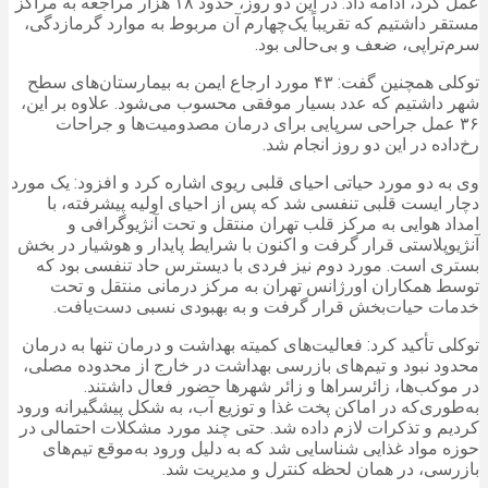
عمل کرد، ادامه داد: در این دو روز، حدود ۱۸ هزار مراجعه به مراکز
مستقر داشتیم که تقریباً یک‌چهارم آن مربوط به موارد گرمازدگی،
سرم‌تراپی، ضعف و بی‌حالی بود.
توکلی همچنین گفت: ۴۳ مورد ارجاع ایمن به بیمارستان‌های سطح
شهر داشتیم که عدد بسیار موفقی محسوب می‌شود. علاوه بر این،
۳۶ عمل جراحی سرپایی برای درمان مصدومیت‌ها و جراحات
رخ‌داده در این دو روز انجام شد.
وی به دو مورد حیاتی احیای قلبی ریوی اشاره کرد و افزود: یک مورد
دچار ایست قلبی تنفسی شد که پس از احیای اولیه پیشرفته، با
امداد هوایی به مرکز قلب تهران منتقل و تحت آنژیوگرافی و
آنژیوپلاستی قرار گرفت و اکنون با شرایط پایدار و هوشیار در بخش
بستری است. مورد دوم نیز فردی با دیسترس حاد تنفسی بود که
توسط همکاران اورژانس تهران به مرکز درمانی منتقل و تحت
خدمات حیات‌بخش قرار گرفت و به بهبودی نسبی دست‌یافت.
توکلی تأکید کرد: فعالیت‌های کمیته بهداشت و درمان تنها به درمان
محدود نبود و تیم‌های بازرسی بهداشت در خارج از محدوده مصلی،
در موکب‌ها، زائرسراها و زائر شهرها حضور فعال داشتند.
به‌طوری‌که در اماکن پخت غذا و توزیع آب، به شکل پیشگیرانه ورود
کردیم و تذکرات لازم داده شد. حتی چند مورد مشکلات احتمالی در
حوزه مواد غذایی شناسایی شد که به دلیل ورود به‌موقع تیم‌های
بازرسی، در همان لحظه کنترل و مدیریت شد.