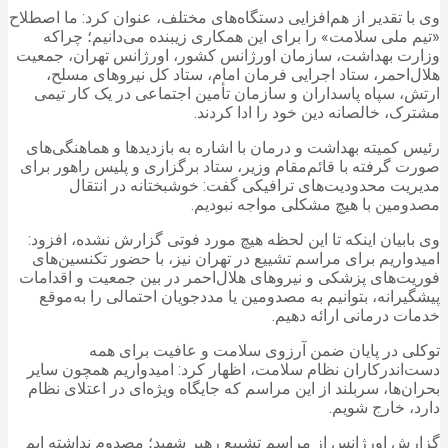
وی با تقدیر از هم‌افزایی دستگاه‌های مختلف، عنوان کرد: ما اصطلاح
«تیم ملی سلامت» را برای این همکاری زیبنده می‌دانیم؛ چراکه
وزارت بهداشت، سازمان اورژانس کشور، اورژانس تهران، جمعیت
هلال‌احمر، ستاد اجرایی فرمان امام، ستاد کل نیروهای مسلح،
ارتش، سپاه پاسداران و سازمان تأمین اجتماعی در یک کار تیمی
مشترک، خالصانه دین خود را ادا کردند.
رئیس کمیته بهداشت و درمان با اشاره به بازدیدها و هماهنگی‌های
صورت گرفته با قائم‌مقام وزیر، ستاد برگزاری و پلیس راهور برای
مدیریت محدودیت‌های ترافیکی گفت: خوشبختانه در انتقال
مصدومین با هیچ مشکلی مواجه نبودیم.
وی بابیان اینکه تا این لحظه هیچ مورد فوتی گزارش نشده، افزود:
امیدواریم برای مراسم تشییع در تهران نیز، با حضور تکنسین‌های
فوریت‌های پزشکی و نیروهای هلال‌احمر در بین جمعیت و اقدامات
پیشگیرانه، بتوانیم به مصدومین یا مددجویان احتمالی را به‌موقع
خدمات درمانی ارائه دهیم.
توکلی در پایان ضمن آرزوی سلامت و عافیت برای همه
دست‌اندرکاران نظام سلامت، اظهار کرد: امیدواریم همچون سایر
بحران‌ها، سربلند از این مراسم که جایگاه ویژه‌ای در اعتلای نظام
دارد، خارج شویم.
گزارش اورژانس از مراسم تشییع رهبر شهید؛ مصدوم نداشته ایم