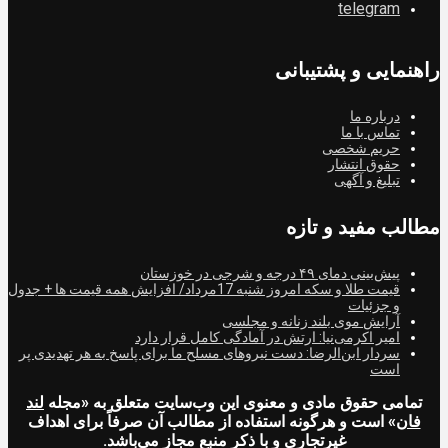
telegram
راهنمایی و پشتیبانی
درباره ما
تماس با ما
حریم شخصی
حقوق انتشار
تبلیغ و آگهی
مطالب مفید و تازه
پیش‌بینی دمای ۴۹ درجه و شرجی در خوزستان
قیمت طلا و سکه امروز شنبه 17مرداد/ افزایش همه قیمت ها + جدول
و جزئیات
آرایش موی بلند زنانه و مجلسی
امیر اکرمی‌نیا: ارتش در آمادگی کامل قرار دارد
سردار ابن‌الرضا: دست نیروهای مسلح ما برای پاسخ به هر تهدیدی پر
است
تمامی حقوق مادی و معنوی این وب‌سایت متعلق به «مجله
لند
فان
» است و هرگونه استفاده از مطالب آن صرفاً برای اهداف
غیرتجاری و با ذکر منبع مجاز می‌باشد.