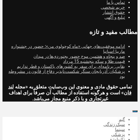
تماس با ما
حریم شخصی
حقوق انتشار
تبلیغ و آگهی
مطالب مفید و تازه
ادامه موفقیت‌های جهانی «ماه کوچولوی من»؛ حضور در جشنواره
ماربیا اسپانیا
صد و پنجاه و هفتمین موج حضور بجنوردی‌ها در میدان
قیمت طلا و سکه پنجشنبه 15 مرداد
بقایی: برنامه‌ای برای سفر به کشورهای پاکستان و قطر نداریم
پزشکیان: آذربایجان سنگر شکست‌ناپذیر دفاع از قانون در مشروطه
بود
تمامی حقوق مادی و معنوی این وب‌سایت متعلق به «مجله
لند
فان
» است و هرگونه استفاده از مطالب آن صرفاً برای اهداف
غیرتجاری و با ذکر منبع مجاز می‌باشد.
گیم
سبک زندگی
سینما
پزشکی
تکنولوژی