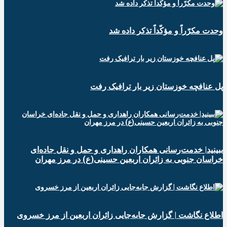
وحدت مکرّراً و مؤکّداً تذکر داده شد
پل عنافچه خوزستان زیر بار ترافیک رفت
ببینید| خدمت‌رسانی همکاران راهداری و حمل و نقل جاده‌ای
خراسان جنوبی به زائران اربعین حسینی(ع) در مرز مهران
️اطلاع نگاشت | گزارش جابه‌جایی زائران اربعین از مرز خسروی