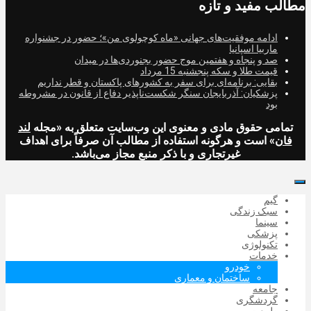
مطالب مفید و تازه
ادامه موفقیت‌های جهانی «ماه کوچولوی من»؛ حضور در جشنواره
ماربیا اسپانیا
صد و پنجاه و هفتمین موج حضور بجنوردی‌ها در میدان
قیمت طلا و سکه پنجشنبه 15 مرداد
بقایی: برنامه‌ای برای سفر به کشورهای پاکستان و قطر نداریم
پزشکیان: آذربایجان سنگر شکست‌ناپذیر دفاع از قانون در مشروطه
بود
تمامی حقوق مادی و معنوی این وب‌سایت متعلق به «مجله
لند
فان
» است و هرگونه استفاده از مطالب آن صرفاً برای اهداف
غیرتجاری و با ذکر منبع مجاز می‌باشد.
گیم
سبک زندگی
سینما
پزشکی
تکنولوژی
خدمات
خودرو
ساختمان و معماری
جامعه
گردشگری