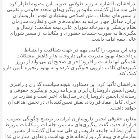
بذرافشان با اشاره به روند طولانی تصویب این مصوبه اظهار کرد:
طی سه سال گذشته، علاوه بر پیگیری‌های متعدد حقوقی و تقنینی
از مسیرهای مختلف، متن اصلاحی پیشنهادی انجمن داروسازان
ایران، حداقل چهار مرتبه به معاونت‌های فنی و نظارت سازمان
نظام پزشکی و دبیرخانه شورای عالی بیمه سلامت؛ ارسال و
پیگیری‌ها به‌ صورت جلسات حضوری و مکاتبات از مسیر شورای
عالی بیمه ادامه داشت.
وی، این مصوبه را گامی مهم در جهت شفافیت و انضباط
پرداخت‌ها، بهبود مدیریت مالی داروخانه ها و کاهش مشکلات
نقدینگی آنها دانست و افزود: اجرای صحیح آن می‌تواند از بروز
کمبودهای کاذب دارویی جلوگیری کرده و به بهبود زنجیره تأمین دارو
کمک کند.
بذرافشان تأکید کرد: این دستاورد نتیجه سیاست گذاری و راهبری
رئیس انجمن داروسازان ایران و برنامه ریزی و پیگیری حقوقی و
رسانه‌ای انجمن داروسازان در سال‌های اخیر است و نظارت بر
اجرای کامل مفاد قرارداد، نقش تعیین‌کننده‌ای در تحقق اهداف آن
خواهد داشت.
معاون حقوقی انجمن داروسازان ایران در توضیح چگونگی تصویب
قرارداد جدید، گفت: پیگیری‌های مستمر، جلسات و مکاتبات مربوط
به این مطالبه جامعه داروسازی طی سه سال گذشته از مسیر
سازمان‌های بیمه گر، وزارتخانه های بهداشت و تعاون، سازمان غذا