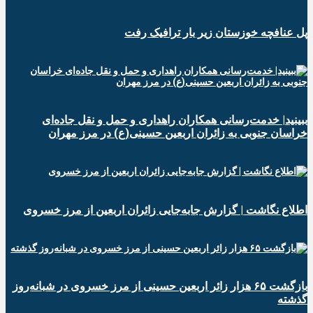
پل عنافچه خوزستان زیر بار ترافیک رفت
ببینید| خدمت‌رسانی همکاران راهداری و حمل و نقل جاده‌ای
خراسان جنوبی به زائران اربعین حسینی(ع) در مرز مهران
️اطلاع نگاشت | گزارش جابه‌جایی زائران اربعین از مرز خسروی
️بازگشت ۶۵ هزار زائر اربعین حسینی از مرز خسروی در شبانه‌روز
گذشته