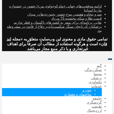
ادامه موفقیت‌های جهانی «ماه کوچولوی من»؛ حضور در جشنواره
ماربیا اسپانیا
صد و پنجاه و هفتمین موج حضور بجنوردی‌ها در میدان
قیمت طلا و سکه پنجشنبه 15 مرداد
بقایی: برنامه‌ای برای سفر به کشورهای پاکستان و قطر نداریم
پزشکیان: آذربایجان سنگر شکست‌ناپذیر دفاع از قانون در مشروطه
بود
تمامی حقوق مادی و معنوی این وب‌سایت متعلق به «مجله
لند
فان
» است و هرگونه استفاده از مطالب آن صرفاً برای اهداف
غیرتجاری و با ذکر منبع مجاز می‌باشد.
گیم
سبک زندگی
سینما
پزشکی
تکنولوژی
خدمات
خودرو
ساختمان و معماری
جامعه
گردشگری
طبیعت
ارزدیجیتال‌