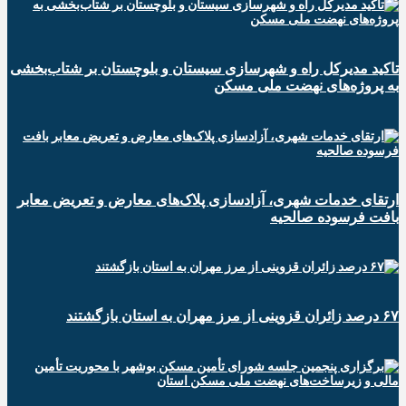
تاکید مدیرکل راه و شهرسازی سیستان و بلوچستان بر شتاب‌بخشی
به پروژه‌های نهضت ملی مسکن
ارتقای خدمات شهری، آزادسازی پلاک‌های معارض و تعریض معابر
بافت فرسوده صالحیه
۶۷ درصد زائران قزوینی از مرز مهران به استان بازگشتند