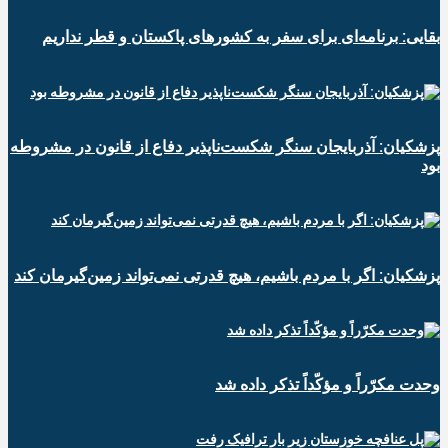
بقایی: برنامه‌ای برای سفر به کشورهای پاکستان و قطر نداریم
پزشکیان: آذربایجان سنگر شکست‌ناپذیر دفاع از قانون در مشروطه
بود
پزشکیان: اگر با مردم باشیم، هیچ قدرتی نمی‌تواند زمین‌گیرمان کند
وحدت مکرّراً و مؤکّداً تذکر داده شد