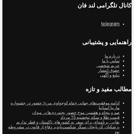
کانال تلگرامی لند فان
telegram
راهنمایی و پشتیبانی
درباره ما
تماس با ما
حریم شخصی
حقوق انتشار
تبلیغ و آگهی
مطالب مفید و تازه
ادامه موفقیت‌های جهانی «ماه کوچولوی من»؛ حضور در جشنواره
ماربیا اسپانیا
صد و پنجاه و هفتمین موج حضور بجنوردی‌ها در میدان
قیمت طلا و سکه پنجشنبه 15 مرداد
بقایی: برنامه‌ای برای سفر به کشورهای پاکستان و قطر نداریم
پزشکیان: آذربایجان سنگر شکست‌ناپذیر دفاع از قانون در مشروطه
بود