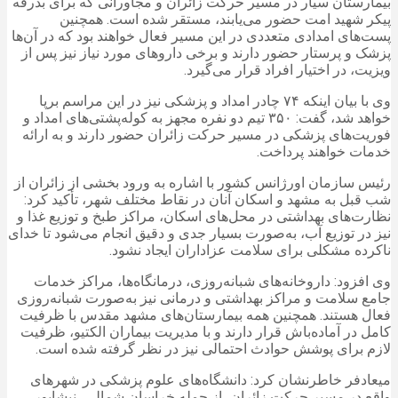
بیمارستان سیار در مسیر حرکت زائران و مجاورانی که برای بدرقه
پیکر شهید امت حضور می‌یابند، مستقر شده است. همچنین
پست‌های امدادی متعددی در این مسیر فعال خواهند بود که در آن‌ها
پزشک و پرستار حضور دارند و برخی داروهای مورد نیاز نیز پس از
ویزیت، در اختیار افراد قرار می‌گیرد.
وی با بیان اینکه ۷۴ چادر امداد و پزشکی نیز در این مراسم برپا
خواهد شد، گفت: ۳۵۰ تیم دو نفره مجهز به کوله‌پشتی‌های امداد و
فوریت‌های پزشکی در مسیر حرکت زائران حضور دارند و به ارائه
خدمات خواهند پرداخت.
رئیس سازمان اورژانس کشور با اشاره به ورود بخشی از زائران از
شب قبل به مشهد و اسکان آنان در نقاط مختلف شهر، تأکید کرد:
نظارت‌های بهداشتی در محل‌های اسکان، مراکز طبخ و توزیع غذا و
نیز در توزیع آب، به‌صورت بسیار جدی و دقیق انجام می‌شود تا خدای
ناکرده مشکلی برای سلامت عزاداران ایجاد نشود.
وی افزود: داروخانه‌های شبانه‌روزی، درمانگاه‌ها، مراکز خدمات
جامع سلامت و مراکز بهداشتی و درمانی نیز به‌صورت شبانه‌روزی
فعال هستند. همچنین همه بیمارستان‌های مشهد مقدس با ظرفیت
کامل در آماده‌باش قرار دارند و با مدیریت بیماران الکتیو، ظرفیت
لازم برای پوشش حوادث احتمالی نیز در نظر گرفته شده است.
میعادفر خاطرنشان کرد: دانشگاه‌های علوم پزشکی در شهرهای
واقع در مسیر حرکت زائران، از جمله خراسان شمالی، نیشابور،