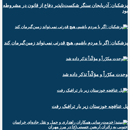
پزشکیان: آذربایجان سنگر شکست‌ناپذیر دفاع از قانون در مشروطه
بود
پزشکیان: اگر با مردم باشیم، هیچ قدرتی نمی‌تواند زمین‌گیرمان کند
وحدت مکرّراً و مؤکّداً تذکر داده شد
پل عنافچه خوزستان زیر بار ترافیک رفت