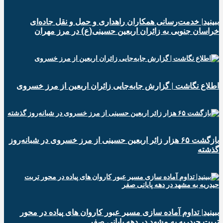
ببینید| خدمت‌رسانی همکاران راهداری و حمل و نقل جاده‌ای
خراسان جنوبی به زائران اربعین حسینی(ع) در مرز مهران
️اطلاع نگاشت | گزارش جابه‌جایی زائران اربعین از مرز خسروی
️بازگشت ۶۵ هزار زائر اربعین حسینی از مرز خسروی در شبانه‌روز
گذشته
ببینید| تداوم آماده سازی مسیر عبور کاروان های پیاده در محور
تربت حیدریه به مشهد در دهه پایانی صفر