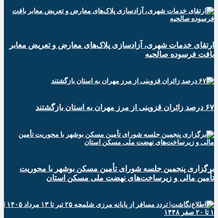
ارتقای خدمات شهری، آزادسازی پلاک‌های معارض و تعریض معابر
بافت فرسوده صالحیه
۶۷ درصد زائران قزوینی از مرز مهران به استان بازگشتند
برگزاری پنجمین جلسه شورای تأمین مسکن بوشهر با محوریت
تأمین مالی و زیرساخت‌های نهضت ملی مسکن استان