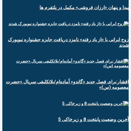
پیدا و پنهان «ارزان فروشی» مکمل در پلتفرم ها
زوج ایرانی با «از یاد رفته» نامزد دریافت جایزه جشنواره نیویورک
شدند
افشار:برای فصل جدید «گاندو» آماده‌ام/بلاتکلیفی سریال «حضرت
معصومه (س)»
آخرین وضعیت پایتخت 8 و زیرخاکی 5