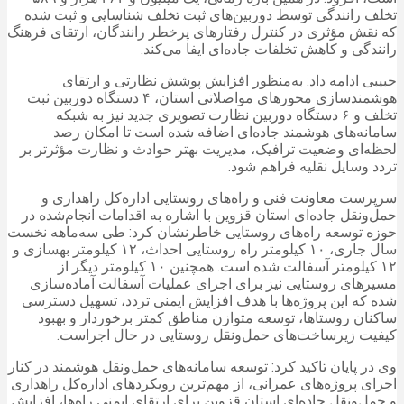
تخلف رانندگی توسط دوربین‌های ثبت تخلف شناسایی و ثبت شده
که نقش مؤثری در کنترل رفتارهای پرخطر رانندگان، ارتقای فرهنگ
رانندگی و کاهش تخلفات جاده‌ای ایفا می‌کند.
حبیبی ادامه داد: به‌منظور افزایش پوشش نظارتی و ارتقای
هوشمندسازی محورهای مواصلاتی استان، ۴ دستگاه دوربین ثبت
تخلف و ۶ دستگاه دوربین نظارت تصویری جدید نیز به شبکه
سامانه‌های هوشمند جاده‌ای اضافه شده است تا امکان رصد
لحظه‌ای وضعیت ترافیک، مدیریت بهتر حوادث و نظارت مؤثرتر بر
تردد وسایل نقلیه فراهم شود.
سرپرست معاونت فنی و راه‌های روستایی اداره‌کل راهداری و
حمل‌ونقل جاده‌ای استان قزوین با اشاره به اقدامات انجام‌شده در
حوزه توسعه راه‌های روستایی خاطرنشان کرد: طی سه‌ماهه نخست
سال جاری، ۱۰ کیلومتر راه روستایی احداث، ۱۲ کیلومتر بهسازی و
۱۲ کیلومتر آسفالت شده است. همچنین ۱۰ کیلومتر دیگر از
مسیرهای روستایی نیز برای اجرای عملیات آسفالت آماده‌سازی
شده که این پروژه‌ها با هدف افزایش ایمنی تردد، تسهیل دسترسی
ساکنان روستاها، توسعه متوازن مناطق کمتر برخوردار و بهبود
کیفیت زیرساخت‌های حمل‌ونقل روستایی در حال اجراست.
وی در پایان تاکید کرد: توسعه سامانه‌های حمل‌ونقل هوشمند در کنار
اجرای پروژه‌های عمرانی، از مهم‌ترین رویکردهای اداره‌کل راهداری
و حمل‌ونقل جاده‌ای استان قزوین برای ارتقای ایمنی راه‌ها، افزایش