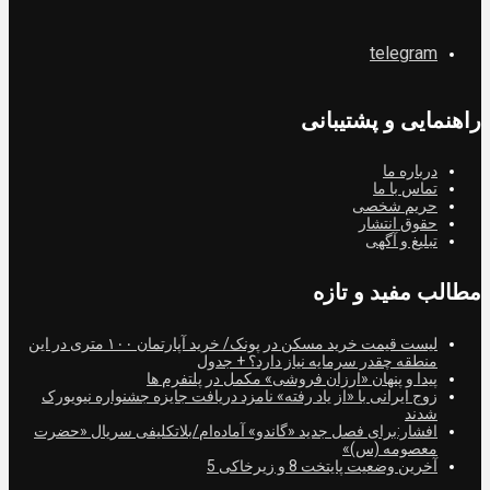
telegram
راهنمایی و پشتیبانی
درباره ما
تماس با ما
حریم شخصی
حقوق انتشار
تبلیغ و آگهی
مطالب مفید و تازه
لیست قیمت خرید مسکن در پونک/ خرید آپارتمان ۱۰۰ متری در این
منطقه چقدر سرمایه نیاز دارد؟ + جدول
پیدا و پنهان «ارزان فروشی» مکمل در پلتفرم ها
زوج ایرانی با «از یاد رفته» نامزد دریافت جایزه جشنواره نیویورک
شدند
افشار:برای فصل جدید «گاندو» آماده‌ام/بلاتکلیفی سریال «حضرت
معصومه (س)»
آخرین وضعیت پایتخت 8 و زیرخاکی 5