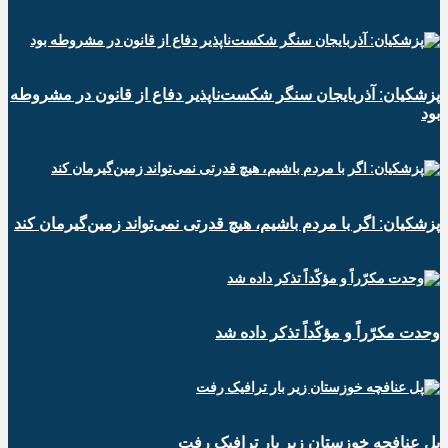
پزشکیان: آذربایجان سنگر شکست‌ناپذیر دفاع از قانون در مشروطه
بود
پزشکیان: اگر با مردم باشیم، هیچ قدرتی نمی‌تواند زمین‌گیرمان کند
وحدت مکرّراً و مؤکّداً تذکر داده شد
پل عنافچه خوزستان زیر بار ترافیک رفت