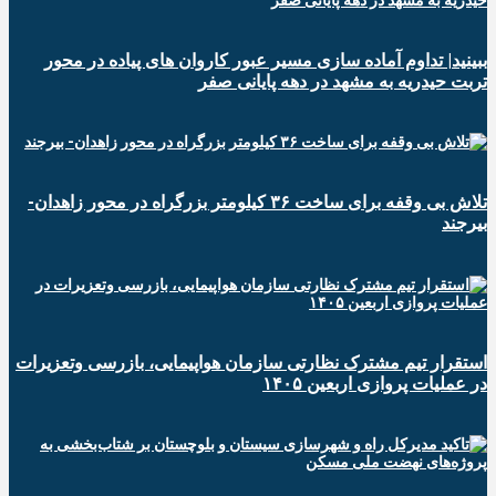
ببینید| تداوم آماده سازی مسیر عبور کاروان های پیاده در محور
تربت حیدریه به مشهد در دهه پایانی صفر
تلاش بی وقفه برای ساخت ۳۶ کیلومتر بزرگراه در محور زاهدان-
بیرجند
استقرار تیم مشترک نظارتی سازمان هواپیمایی، بازرسی وتعزیرات
در عملیات پروازی اربعین ۱۴۰۵