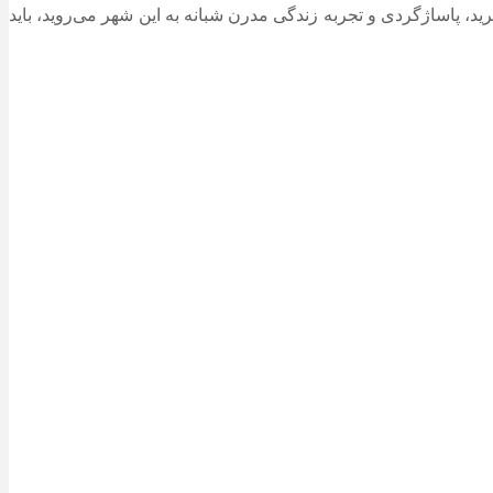
“فاتیح” و “سلطان احمد” بهترین گزینه است. اما اگر (مانند ۸۰ درصد ایرانیان) برای خرید، پاساژگردی و تجربه زندگی مدرن شبانه به این شهر می‌روید، باید