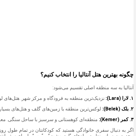
چگونه بهترین هتل آنتالیا را انتخاب کنیم؟
آنتالیا به سه منطقه اصلی تقسیم می‌شود:
۱. لارا (Lara):
نزدیک‌ترین منطقه به فرودگاه و مرکز شهر. هتل‌های ل
۲. بلک (Belek):
لوکس‌ترین منطقه با زمین‌های گلف و هتل‌های بسیار
۳. کمر (Kemer):
منطقه‌ای کوهستانی و سرسبز با ساحل سنگی. معمول
اگر به دنبال سفری خانوادگی هستید که کودکانتان در تمام طول رو
محدودیت زمانی ندارید، ماه‌های “اردیبهشت” و “مهر” را برای سفر انت