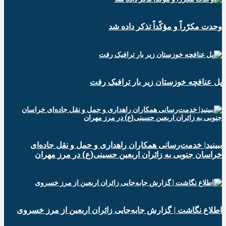
وحدت مکرّراً و مؤکّداً تذکر داده شد
پل عنافچه خوزستان زیر بار ترافیک رفت
ببینید| خدمت‌رسانی همکاران راهداری و حمل و نقل جاده‌ای
خراسان جنوبی به زائران اربعین حسینی(ع) در مرز مهران
️اطلاع نگاشت | گزارش جابه‌جایی زائران اربعین از مرز خسروی