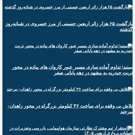
️بازگشت ۶۵ هزار زائر اربعین حسینی از مرز خسروی در شبانه‌روز
گذشته
ببینید| تداوم آماده سازی مسیر عبور کاروان های پیاده در محور
تربت حیدریه به مشهد در دهه پایانی صفر
تلاش بی وقفه برای ساخت ۳۶ کیلومتر بزرگراه در محور زاهدان-
بیرجند