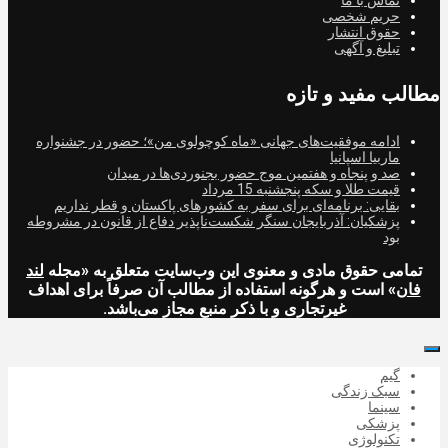
حریم شخصی
حقوق انتشار
تبلیغ و آگهی
مطالب مفید و تازه
ادامه موفقیت‌های جهانی «ماه کوچولوی من»؛ حضور در جشنواره
ماربیا اسپانیا
صد و پنجاه و هفتمین موج حضور بجنوردی‌ها در میدان
قیمت طلا و سکه پنجشنبه 15 مرداد
بقایی: برنامه‌ای برای سفر به کشورهای پاکستان و قطر نداریم
پزشکیان: آذربایجان سنگر شکست‌ناپذیر دفاع از قانون در مشروطه
بود
تمامی حقوق مادی و معنوی این وب‌سایت متعلق به «مجله
لند
فان
» است و هرگونه استفاده از مطالب آن صرفاً برای اهداف
غیرتجاری و با ذکر منبع مجاز می‌باشد.
گیم
سبک زندگی
سینما
پزشکی
تکنولوژی