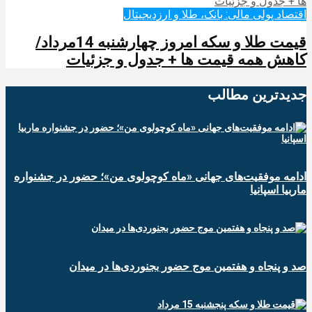
اقتصاد پولی مالی: بانک، طلا و ارزدیجیتال‌
قیمت طلا و سکه امروز چهارشنبه 14مرداد/
کاهش همه قیمت ها + جدول و جزئیات
جدیدترین‌ مطالب
ادامه موفقیت‌های جهانی «ماه کوچولوی من»؛ حضور در جشنواره
ماربیا اسپانیا
صد و پنجاه و هفتمین موج حضور بجنوردی‌ها در میدان