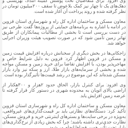
وی افزود: برای متقاضیان تحت پوشش کمیته امداد، بهزیستی و
دهک‌های یک تا چهار نیز کمک بلاعوض تا سقف ۲۰۰میلیون تومان در
نظر گرفته شده و روند پرداخت آن آغاز شده است.
معاون مسکن و ساختمان اداره کل راه و شهرسازی استان قزوین
در ادامه با اشاره به برنامه‌های حمایتی از پروژه‌ها گفت: طرحی نیز
در دست بررسی است تا بخشی از مطالبات پیمانکاران از طریق
تهاتر زمین تأمین شود که در صورت تصویب هیئت وزیران اجرایی
خواهد شد.
زاجکانی‌ها در بخش دیگری از سخنانش درباره افزایش قیمت زمین
و مسکن در قزوین اظهار کرد: قزوین به دلیل شرایط خاص و
مهاجرپذیر بودن، با افزایش تقاضا برای خرید زمین و مسکن مواجه
شده و بخشی از سرمایه‌های بازار طلا، ارز و سکه نیز وارد بازار
مسکن شده‌اند که این موضوع در رشد قیمت‌ها تأثیرگذار بوده است.
وی افزود: برای کنترل بازار، الحاق حدود ۲هزار و ۳۰۰هکتار از
اراضی بالای اتوبان به محدوده شهری در دستور کار قرار گرفته تا
عرضه زمین افزایش یابد.
معاون مسکن و ساختمان اداره کل راه و شهرسازی استان قزوین
تأکید کرد: دستگاه‌های نظارتی باید بر قیمت‌گذاری‌های غیرواقعی،
به‌ویژه در برخی سایت‌ها و بسترهای اینترنتی خرید و فروش مسکن،
نظارت جدی‌تری داشته باشند؛ چرا که بخش زیادی از نرخ‌گذاری‌های
بازار تحت تأثیر همین فضاها انجام می‌شود.