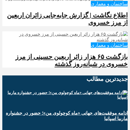
ساختمان و معماری
️اطلاع نگاشت | گزارش جابه‌جایی زائران اربعین
از مرز خسروی
ساختمان و معماری
️بازگشت ۶۵ هزار زائر اربعین حسینی از مرز
خسروی در شبانه‌روز گذشته
جدیدترین‌ مطالب
ادامه موفقیت‌های جهانی «ماه کوچولوی من»؛ حضور در جشنواره
ماربیا اسپانیا