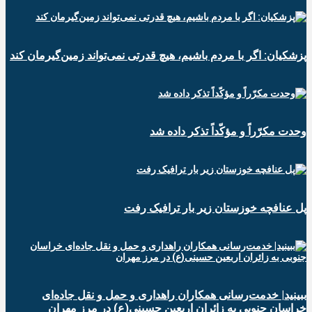
پزشکیان: اگر با مردم باشیم، هیچ قدرتی نمی‌تواند زمین‌گیرمان کند
وحدت مکرّراً و مؤکّداً تذکر داده شد
پل عنافچه خوزستان زیر بار ترافیک رفت
ببینید| خدمت‌رسانی همکاران راهداری و حمل و نقل جاده‌ای
خراسان جنوبی به زائران اربعین حسینی(ع) در مرز مهران