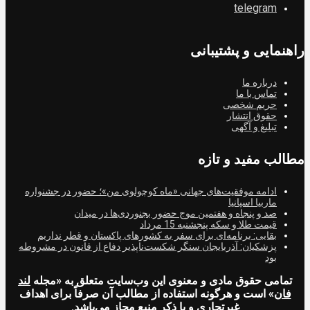
telegram
راهنمایی و پشتیبانی
درباره ما
تماس با ما
حریم شخصی
حقوق انتشار
تبلیغ و آگهی
مطالب مفید و تازه
ادامه موفقیت‌های جهانی «ماه کوچولوی من»؛ حضور در جشنواره
ماربیا اسپانیا
صد و پنجاه و هفتمین موج حضور بجنوردی‌ها در میدان
قیمت طلا و سکه پنجشنبه 15 مرداد
بقایی: برنامه‌ای برای سفر به کشورهای پاکستان و قطر نداریم
پزشکیان: آذربایجان سنگر شکست‌ناپذیر دفاع از قانون در مشروطه
بود
تمامی حقوق مادی و معنوی این وب‌سایت متعلق به «مجله
لند
فان
» است و هرگونه استفاده از مطالب آن صرفاً برای اهداف
غیرتجاری و با ذکر منبع مجاز می‌باشد.