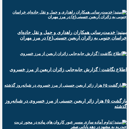
ببینید| خدمت‌رسانی همکاران راهداری و حمل و نقل جاده‌ای
خراسان جنوبی به زائران اربعین حسینی(ع) در مرز مهران
️اطلاع نگاشت | گزارش جابه‌جایی زائران اربعین از مرز خسروی
️بازگشت ۶۵ هزار زائر اربعین حسینی از مرز خسروی در شبانه‌روز
گذشته