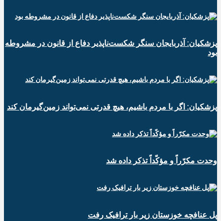
پزشکیان: آذربایجان سنگر شکست‌ناپذیر دفاع از قانون در مشروطه
بود
پزشکیان: اگر با مردم باشیم، هیچ قدرتی نمی‌تواند زمین‌گیرمان کند
وحدت مکرّراً و مؤکّداً تذکر داده شد
پل عنافچه خوزستان زیر بار ترافیک رفت