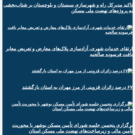
تاکید مدیرکل راه و شهرسازی سیستان و بلوچستان بر شتاب‌بخشی
به پروژه‌های نهضت ملی مسکن
ارتقای خدمات شهری، آزادسازی پلاک‌های معارض و تعریض معابر
بافت فرسوده صالحیه
۶۷ درصد زائران قزوینی از مرز مهران به استان بازگشتند
برگزاری پنجمین جلسه شورای تأمین مسکن بوشهر با محوریت
تأمین مالی و زیرساخت‌های نهضت ملی مسکن استان