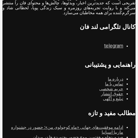
تفریحی است که جدیدترین اخبار، ویدئوها، چالش‌ها و محتوای فان را منتشر
می‌کند و با روایت تجربه‌های روزمره و سبک زندگی پویا، لحظاتی شاد و
سرگرم‌کننده برای همه مخاطبان می‌سازد.
کانال تلگرامی لند فان
telegram
راهنمایی و پشتیبانی
درباره ما
تماس با ما
حریم شخصی
حقوق انتشار
تبلیغ و آگهی
مطالب مفید و تازه
ادامه موفقیت‌های جهانی «ماه کوچولوی من»؛ حضور در جشنواره
ماربیا اسپانیا
صد و پنجاه و هفتمین موج حضور بجنوردی‌ها در میدان