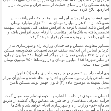
ودیعه مسکن را در راستای حمایت از مستأجران و مدیریت بازار
اجاره‌بها ابلاغ کرده است.
مهر نوشت: وی افزود: بر این اساس، منابع اختصاص‌یافته به این
تسهیلات از ۲۰۰ هزار میلیارد تومان به ۳۰۰ هزار میلیارد تومان
افزایش یافته است. با توجه به افزایش سقف کلی تسهیلات، سهمیه
تخصیص‌یافته به بانک‌ها نیز متناسب با ارقام جدید افزایش یافته و
مبنای پرداخت وام ودیعه مسکن قرار خواهد گرفت.
مشاور معاونت مسکن و ساختمان وزارت راه و شهرسازی بیان
کرد: بر اساس این ابلاغیه، سقف فردی تسهیلات کمک‌ودیعه مسکن
در تهران ۳۶۵ میلیون تومان، در مراکز استان‌ها ۲۸۰ میلیون تومان،
در سایر شهرها ۱۸۵ میلیون تومان و در روستاها ۷۵۰ میلیون تومان
تعیین شده است.
وی ادامه داد: این تصمیم در چارچوب اجرای ماده (۹) قانون
ساماندهی بازار زمین، مسکن و اجاره‌بها اتخاذ شده و منابع آن نیز از
محل تسهیلات موضوع ماده (۴) قانون جهش تولید مسکن تأمین
می‌شود.
احسان مسعودی در ادامه با اشاره به نحوه ثبت‌نام متقاضیان گفت:
فرآیند معرفی متقاضیان واجد شرایط مطابق روال گذشته از طریق
سامانه «تم» وزارت راه و شهرسازی انجام خواهد شد و بانک‌ها
صرفاً بر اساس معرفی رسمی این سامانه مجاز به پرداخت