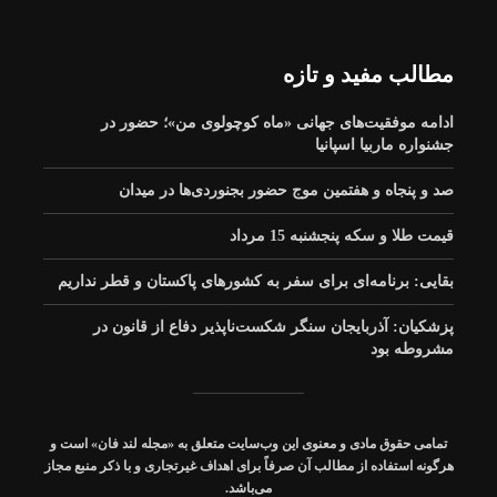
ارتقای خدمات شهری،
پل عنافچه خوزستان زیر
بار ترافیک رفت
آزادسازی پلاک‌های
مطالب مفید و تازه
معارض و تعریض معابر
بافت فرسوده صالحیه
ادامه موفقیت‌های جهانی «ماه کوچولوی من»؛ حضور در
ببینید| خدمت‌رسانی
جشنواره ماربیا اسپانیا
همکاران راهداری و حمل
و نقل جاده‌ای خراسان
صد و پنجاه و هفتمین موج حضور بجنوردی‌ها در میدان
جنوبی به زائران اربعین
حسینی(ع) در مرز مهران
قیمت طلا و سکه پنجشنبه 15 مرداد
۶۷ درصد زائران قزوینی
از مرز مهران به استان
بقایی: برنامه‌ای برای سفر به کشورهای پاکستان و قطر نداریم
بازگشتند
پزشکیان: آذربایجان سنگر شکست‌ناپذیر دفاع از قانون در
مشروطه بود
️اطلاع نگاشت | گزارش
برگزاری پنجمین جلسه
شورای تأمین مسکن
جابه‌جایی زائران اربعین
تمامی حقوق مادی و معنوی این وب‌سایت متعلق به «مجله
لند فان
» است و
از مرز خسروی
بوشهر با محوریت تأمین
هرگونه استفاده از مطالب آن صرفاً برای اهداف غیرتجاری و با ذکر منبع مجاز
مالی و زیرساخت‌های
می‌باشد.