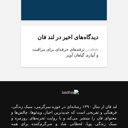
«ماه کوچولوی من»؛
اربعین حسینی از مرز
خسروی در شبانه‌روز
حضور در جشنواره ماربیا
اسپانیا
گذشته
دیدگاه‌های اخیر در لند فان
صد و پنجاه و هفتمین
ببینید| تداوم آماده سازی
مسیر عبور کاروان های
موج حضور بجنوردی‌ها در
dayo
در
ترفندهای حرفه‌ای برای مراقبت
میدان
پیاده در محور تربت
و آبیاری گیاهان آویز
حیدریه به مشهد در دهه
پایانی صفر
قیمت طلا و سکه
پنجشنبه 15 مرداد
تلاش بی وقفه برای
ساخت ۳۶ کیلومتر
بقایی: برنامه‌ای برای
لند فان از سال ۱۳۹۰ رسانه‌ای در حوزه سرگرمی، سبک زندگی،
سفر به کشورهای
بزرگراه در محور زاهدان-
فرهنگی و تفریحی است که جدیدترین اخبار، ویدئوها، چالش‌ها و
بیرجند
پاکستان و قطر نداریم
محتوای فان را منتشر می‌کند و با روایت تجربه‌های روزمره و
سبک زندگی پویا، لحظاتی شاد و سرگرم‌کننده برای همه