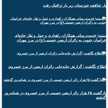
پل عنافچه خوزستان زیر بار ترافیک رفت
ببینید| خدمت‌رسانی همکاران راهداری و حمل و نقل جاده‌ای
خراسان جنوبی به زائران اربعین حسینی(ع) در مرز مهران
️اطلاع نگاشت | گزارش جابه‌جایی زائران اربعین از مرز خسروی
️بازگشت ۶۵ هزار زائر اربعین حسینی از مرز خسروی در شبانه‌روز
گذشته