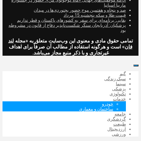
ادامه موفقیت‌های جهانی «ماه کوچولوی من»؛ حضور در جشنواره
ماربیا اسپانیا
صد و پنجاه و هفتمین موج حضور بجنوردی‌ها در میدان
قیمت طلا و سکه پنجشنبه 15 مرداد
بقایی: برنامه‌ای برای سفر به کشورهای پاکستان و قطر نداریم
پزشکیان: آذربایجان سنگر شکست‌ناپذیر دفاع از قانون در مشروطه
بود
تمامی حقوق مادی و معنوی این وب‌سایت متعلق به «مجله
لند
فان
» است و هرگونه استفاده از مطالب آن صرفاً برای اهداف
غیرتجاری و با ذکر منبع مجاز می‌باشد.
گیم
سبک زندگی
سینما
پزشکی
تکنولوژی
خدمات
خودرو
ساختمان و معماری
جامعه
گردشگری
طبیعت
ارزدیجیتال‌
ورزشی