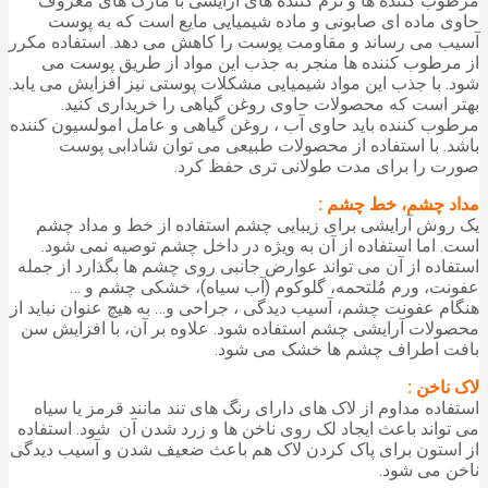
مرطوب کننده ها و نرم کننده های آرایشی با مارک های معروف
حاوی ماده ای صابونی و ماده شیمیایی مایع است که به پوست
آسیب می رساند و مقاومت پوست را کاهش می دهد. استفاده مکرر
از مرطوب کننده ها منجر به جذب این مواد از طریق پوست می
شود. با جذب این مواد شیمیایی مشکلات پوستی نیز افزایش می یابد.
بهتر است که محصولات حاوی روغن گیاهی را خریداری کنید.
مرطوب کننده باید حاوی آب ، روغن گیاهی و عامل امولسیون کننده
باشد. با استفاده از محصولات طبیعی می توان شادابی پوست
صورت را برای مدت طولانی تری حفظ کرد.
مداد چشم، خط چشم :
یک روش آرایشی برای زیبایی چشم استفاده از خط و مداد چشم
است. اما استفاده از آن به ویژه در داخل چشم توصیه نمی شود.
استفاده از آن می تواند عوارض جانبی روی چشم ها بگذارد از جمله
عفونت، ورم مُلتحمه، گلوکوم (آب سیاه)، خشکی چشم و …
هنگام عفونت چشم، آسیب دیدگی ، جراحی و… به هیچ عنوان نباید از
محصولات آرایشی چشم استفاده شود. علاوه بر آن، با افزایش سن
بافت اطراف چشم ها خشک می شود.
لاک ناخن :
استفاده مداوم از لاک های دارای رنگ های تند مانند قرمز یا سیاه
می تواند باعث ایجاد لک روی ناخن ها و زرد شدن آن شود. استفاده
از استون برای پاک کردن لاک هم باعث ضعیف شدن و آسیب دیدگی
ناخن می شود.