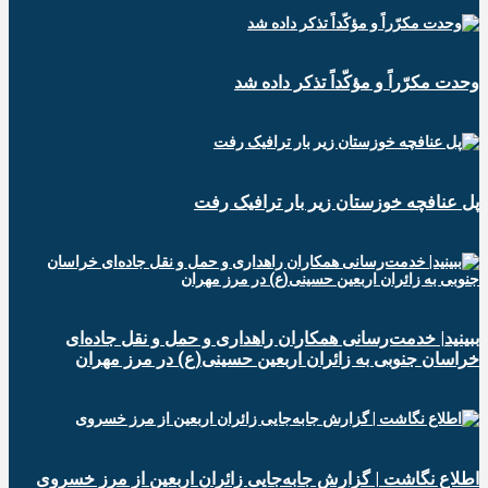
وحدت مکرّراً و مؤکّداً تذکر داده شد
پل عنافچه خوزستان زیر بار ترافیک رفت
ببینید| خدمت‌رسانی همکاران راهداری و حمل و نقل جاده‌ای
خراسان جنوبی به زائران اربعین حسینی(ع) در مرز مهران
️اطلاع نگاشت | گزارش جابه‌جایی زائران اربعین از مرز خسروی