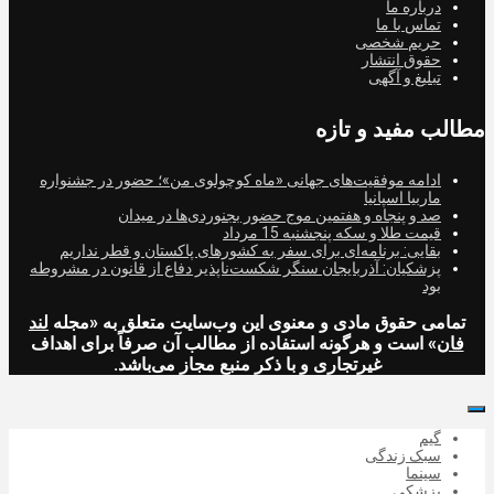
درباره ما
تماس با ما
حریم شخصی
حقوق انتشار
تبلیغ و آگهی
مطالب مفید و تازه
ادامه موفقیت‌های جهانی «ماه کوچولوی من»؛ حضور در جشنواره
ماربیا اسپانیا
صد و پنجاه و هفتمین موج حضور بجنوردی‌ها در میدان
قیمت طلا و سکه پنجشنبه 15 مرداد
بقایی: برنامه‌ای برای سفر به کشورهای پاکستان و قطر نداریم
پزشکیان: آذربایجان سنگر شکست‌ناپذیر دفاع از قانون در مشروطه
بود
تمامی حقوق مادی و معنوی این وب‌سایت متعلق به «مجله
لند
فان
» است و هرگونه استفاده از مطالب آن صرفاً برای اهداف
غیرتجاری و با ذکر منبع مجاز می‌باشد.
گیم
سبک زندگی
سینما
پزشکی