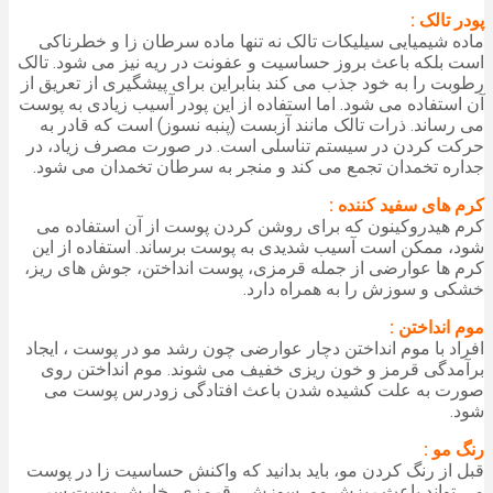
پودر تالک :
ماده شیمیایی سیلیکات تالک نه تنها ماده سرطان زا و خطرناکی
است بلکه باعث بروز حساسیت و عفونت در ریه نیز می شود. تالک
رطوبت را به خود جذب می کند بنابراین برای پیشگیری از تعریق از
آن استفاده می شود. اما استفاده از این پودر آسیب زیادی به پوست
می رساند. ذرات تالک مانند آزبست (پنبه نسوز) است که قادر به
حرکت کردن در سیستم تناسلی است. در صورت مصرف زیاد، در
جداره تخمدان تجمع می کند و منجر به سرطان تخمدان می شود.
کرم های سفید کننده :
کرم هیدروکینون که برای روشن کردن پوست از آن استفاده می
شود، ممکن است آسیب شدیدی به پوست برساند. استفاده از این
کرم ها عوارضی از جمله قرمزی، پوست انداختن، جوش های ریز،
خشکی و سوزش را به همراه دارد.
موم انداختن :
افراد با موم انداختن دچار عوارضی چون رشد مو در پوست ، ایجاد
برآمدگی قرمز و خون ریزی خفیف می شوند. موم انداختن روی
صورت به علت کشیده شدن باعث افتادگی زودرس پوست می
شود.
رنگ مو :
قبل از رنگ کردن مو، باید بدانید که واکنش حساسیت زا در پوست
می تواند باعث ریزش مو، سوزش ، قرمزی، خارش پوست سر،