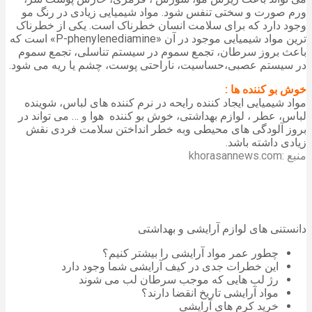
ورم صورت و سختی تنفس شود. مواد شیمیایی زیادی در رنگ مو
وجود دارد که برای سلامت انسان خطرناک است. یکی از خطرناک
ترین مواد شیمیایی موجود در آن «P-phenylenediamine» است که
باعث بروز سرطان، تجمع سموم در سیستم تناسلی، تجمع سموم
در سیستم عصبی،حساسیت، ناراحتی پوست، چشم یا ریه می شود.
خوش بو کننده ها :
مواد شیمیایی ایجاد کننده رایحه در نرم کننده های لباس، شوینده
لباس، عطر ، لوازم بهداشتی، خوش بو کننده هوا و … می تواند در
بروز آلودگی های محیطی وبه خطر انداختن سلامت فردی نقش
زیادی داشته باشد.
منبع :khorasannews.com
دانستنی های لوازم آرایشی و بهداشتی
چطور عمر مواد آرایشی را بیشتر کنیم؟
این خطرات جدی در کیف آرایشی شما وجود دارد
رژ لب هایی که موجب سرطان لب می شوند
مواد آرایشی تاریخ انقضا دارند؟
خرید کرم های آرایشی