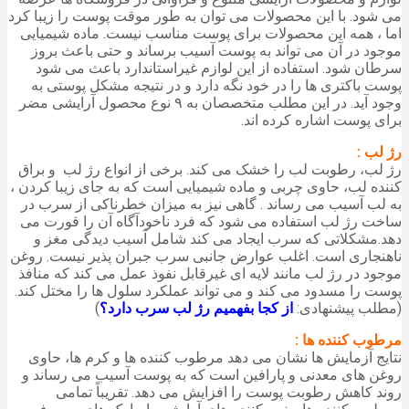
می شود. با این محصولات می توان به طور موقت پوست را زیبا کرد
اما ، همه این محصولات برای پوست مناسب نیست. ماده شیمیایی
موجود در آن می تواند به پوست آسیب برساند و حتی باعث بروز
سرطان شود. استفاده از این لوازم غیراستاندارد باعث می شود
پوست باکتری ها را در خود نگه دارد و در نتیجه مشکل پوستی به
وجود آید. در این مطلب متخصصان به ۹ نوع محصول آرایشی مضر
برای پوست اشاره کرده اند.
رژ لب :
رژ لب، رطوبت لب را خشک می کند. برخی از انواع رژ لب و براق
کننده لب، حاوی چربی و ماده شیمیایی است که به جای زیبا کردن ،
به لب آسیب می رساند . گاهی نیز به میزان خطرناکی از سرب در
ساخت رژ لب استفاده می شود که فرد ناخودآگاه آن را قورت می
دهد.مشکلاتی که سرب ایجاد می کند شامل آسیب دیدگی مغز و
ناهنجاری است. اغلب عوارض جانبی سرب جبران پذیر نیست. روغن
موجود در رژ لب مانند لایه ای غیرقابل نفوذ عمل می کند که منافذ
پوست را مسدود می کند و می تواند عملکرد سلول ها را مختل کند.
(مطلب پیشنهادی:
از کجا بفهمیم رژ لب سرب دارد؟
)
مرطوب کننده ها :
نتایج آزمایش ها نشان می دهد مرطوب کننده ها و کرم ها، حاوی
روغن های معدنی و پارافین است که به پوست آسیب می رساند و
روند کاهش رطوبت پوست را افزایش می دهد. تقریباً تمامی